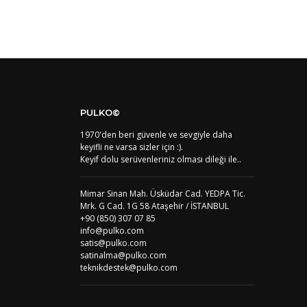
AS
Amerika Samoası
AD
Andora
AI
Angila
AO
Angola
AG
Antigua ve Barbuda
AR
Arjantin
AL
Arnavutluk
AW
Aruba
PULKO©
AU
Avustralya
1970'den beri güvenle ve sevgiyle daha
AT
Avusturya
keyifli ne varsa sizler için :).
AZ
Azerbaycan
Keyif dolu serüvenleriniz olması dileği ile..
PT1
Azor Adalair
BS
Bahamalar
BH
Bahreyn
Mimar Sinan Mah. Üsküdar Cad. YEDPA Tic.
BD
Bangladeş
Mrk. G Cad. 1G 58 Ataşehir / İSTANBUL
BB
Barbados
+90 (850) 307 07 85
info@pulko.com
AG1
Barbuda (Antigua)
satis@pulko.com
PS1
Batı Şeria (Gaza)
satinalma@pulko.com
BY
Belarus
teknikdestek@pulko.com
BE
Belçika
BZ
Belize
BJ
Benin