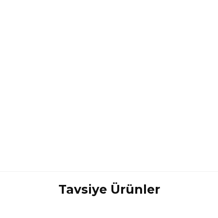
Tavsiye Ürünler
Bölge
4
Bu ürüne ilk yorumu siz yapın!
1
5