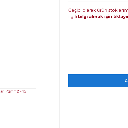
Geçici olarak ürün stokları
ilgili
bilgi almak için tıklayı
G