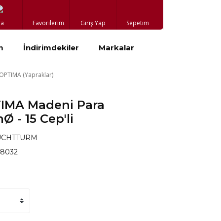
ra
Favorilerim
Giriş Yap
Sepetim
m
İndirimdekiler
Markalar
OPTIMA (Yapraklar)
IMA Madeni Para
Ø - 15 Cep'li
UCHTTURM
38032