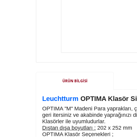
ÜRÜN BILGISI
Leuchtturm
OPTIMA Klasör Sis
OPTIMA "M" Madeni Para yaprakları, çe
geri itersiniz ve akabinde yaprağınızı 
Klasörler ile uyumludurlar.
Dıştan dışa boyutları :
202 x 252 mm
OPTIMA Klasör Seçenekleri ;