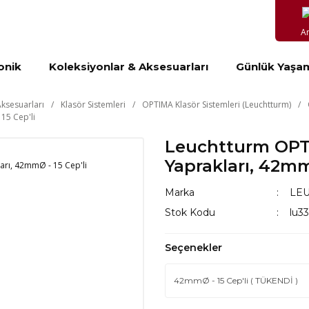
A
onik
Koleksiyonlar & Aksesuarları
Günlük Yaşa
ksesuarları
Klasör Sistemleri
OPTIMA Klasör Sistemleri (Leuchtturm)
15 Cep'li
Leuchtturm OPT
Yaprakları, 42mm
Marka
LE
Stok Kodu
lu3
Seçenekler