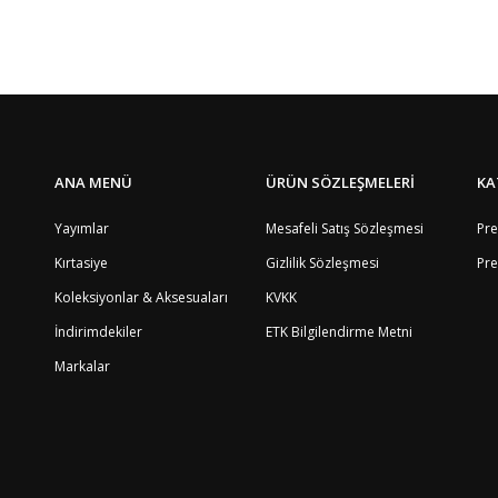
8
Yorum Yaz
4
8
9
8
8
4
8
ANA MENÜ
ÜRÜN SÖZLEŞMELERİ
KA
12
2
Yayımlar
Mesafeli Satış Sözleşmesi
Pre
4
3
Kırtasiye
Gizlilik Sözleşmesi
Pre
8
Koleksiyonlar & Aksesuaları
KVKK
4
7
İndirimdekiler
ETK Bilgilendirme Metni
8
Markalar
8
4
4
2
8
9