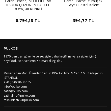
Caran D'ache, NEOCOLOR®
Caran D'ache, Yumuşak
II SUDA ÇÖZÜNEN PASTEL
Beyaz Pastel Kalem
BOYA, 40 RENKLİ
6.794,16 TL
394,77 TL
PULKO©
1970'den beri güvenle ve sevgiyle daha keyifli ne varsa sizler için :).
Keyif dolu serüvenleriniz olması dileği ile..
Mimar Sinan Mah. Üsküdar Cad. YEDPA Tic. Mrk. G Cad. 1G 58 Ataşehir /
İSTANBUL
+90 (850) 307 07 85
info@pulko.com
satis@pulko.com
satinalma@pulko.com
teknikdestek@pulko.com