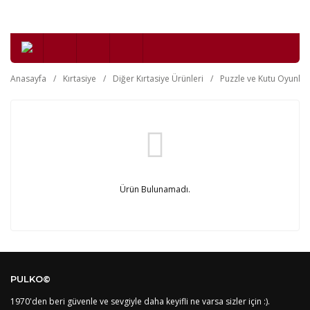
Anasayfa
Kırtasiye
Diğer Kırtasiye Ürünleri
Puzzle ve Kutu Oyunlar
Ürün Bulunamadı.
PULKO©
1970'den beri güvenle ve sevgiyle daha keyifli ne varsa sizler için :).