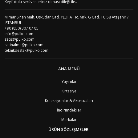
Keyif dolu serüvenleriniz olması dileği ile..
Mimar Sinan Mah. Üsküdar Cad. YEDPA Tic. Mrk. G Cad. 1G 58 Ataşehir /
İSTANBUL
+90 (850) 307 07 85
info@pulko.com
satis@pulko.com
satinalma@pulko.com
teknikdestek@pulko.com
ANA MENÜ
Yayımlar
Kırtasiye
Koleksiyonlar & Aksesuaları
İndirimdekiler
Markalar
ÜRÜN SÖZLEŞMELERİ