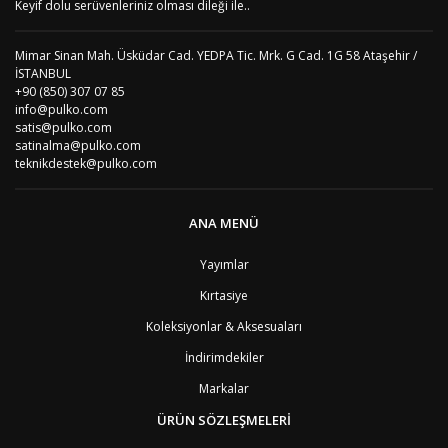
Keyif dolu serüvenleriniz olması dileği ile..
Mimar Sinan Mah. Üsküdar Cad. YEDPA Tic. Mrk. G Cad. 1G 58 Ataşehir /
İSTANBUL
+90 (850) 307 07 85
info@pulko.com
satis@pulko.com
satinalma@pulko.com
teknikdestek@pulko.com
ANA MENÜ
Yayımlar
Kırtasiye
Koleksiyonlar & Aksesuaları
İndirimdekiler
Markalar
ÜRÜN SÖZLEŞMELERİ