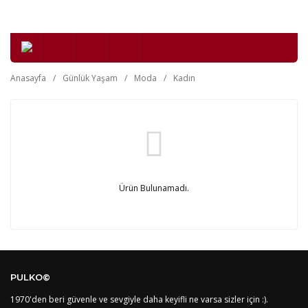
Anasayfa
Günlük Yaşam
Moda
Kadın
Ürün Bulunamadı.
PULKO©
1970'den beri güvenle ve sevgiyle daha keyifli ne varsa sizler için :).