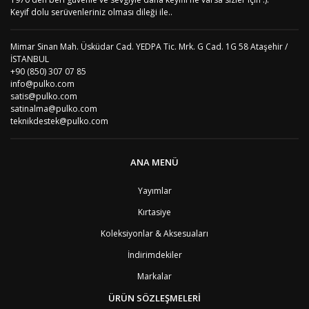
Yorum Yaz
AD
Andora
4
Keyif dolu serüvenleriniz olması dileği ile..
AI
Angila
8
AO
Angola
9
Mimar Sinan Mah. Üsküdar Cad. YEDPA Tic. Mrk. G Cad. 1G 58 Ataşehir /
AG
Antigua ve Barbuda
8
İSTANBUL
AR
Arjantin
8
+90 (850) 307 07 85
AL
Arnavutluk
4
info@pulko.com
AW
Aruba
8
satis@pulko.com
AU
Avustralya
12
satinalma@pulko.com
AT
Avusturya
2
teknikdestek@pulko.com
AZ
Azerbaycan
4
PT1
Azor Adalair
3
BS
Bahamalar
8
ANA MENÜ
BH
Bahreyn
4
BD
Bangladeş
7
Yayımlar
BB
Barbados
8
Kırtasiye
AG1
Barbuda (Antigua)
8
PS1
Batı Şeria (Gaza)
4
Koleksiyonlar & Aksesuaları
BY
Belarus
4
İndirimdekiler
BE
Belçika
2
BZ
Belize
8
Markalar
BJ
Benin
9
BM
Bermuda
ÜRÜN SÖZLEŞMELERİ
8