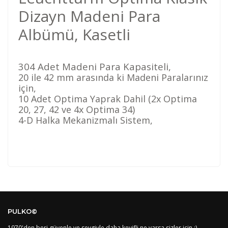
Dizayn Madeni Para
Albümü, Kasetli
304 Adet Madeni Para Kapasiteli,
20 ile 42 mm arasında ki Madeni Paralarınız
için,
10 Adet Optima Yaprak Dahil (2x Optima
20, 27, 42 ve 4x Optima 34)
4-D Halka Mekanizmalı Sistem,
Kod
Varış Ülkesi
Bölge
AF
Afganistan
4
Bu ürüne ilk yorumu siz yapın!
DE
Almanya
1
PULKO©
US
Amerika Birleşik Devletleri
5
AS
Amerika Samoası
8
1970'den beri güvenle ve sevgiyle daha keyifli ne varsa sizler için :).