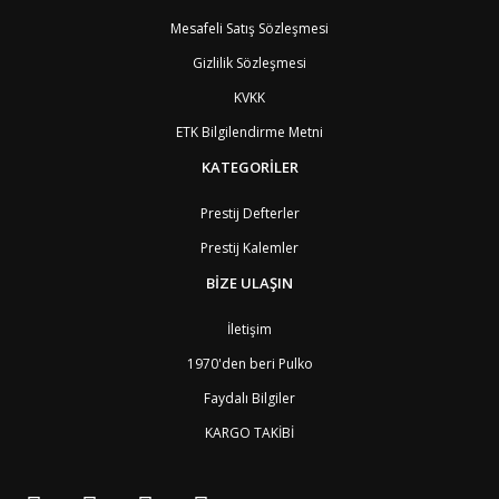
BT
Bhutan
7
AE
Birleşik Arap Emirlikleri
11
Mesafeli Satış Sözleşmesi
BO
Bolivya
8
Gizlilik Sözleşmesi
AN
Bonaire
8
BQ
Bonaire
8
KVKK
BA
Bosna-Hersek
4
ETK Bilgilendirme Metni
BW
Botswana
9
BR
Brezilya
8
KATEGORİLER
BN
Brunei
7
BG
Bulgaristan
2
Prestij Defterler
BF
Burkina Faso
9
Prestij Kalemler
BI
Burundi
9
CV
Cape Verde Adaları
9
BİZE ULAŞIN
KY
Cayman Adaları
8
GI
Cebelitarık
4
İletişim
ES2
Ceuta
6
DZ
Cezayir
6
1970'den beri Pulko
DJ
Cibuti
9
Faydalı Bilgiler
CK
Cook Adaları
9
AN1
Curaçao
8
KARGO TAKİBİ
BQ1
Curaçao
8
CW
Curaçao
8
TD
Çad
9