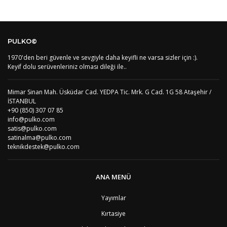
PULKO©
1970'den beri güvenle ve sevgiyle daha keyifli ne varsa sizler için :).
Keyif dolu serüvenleriniz olması dileği ile..
Mimar Sinan Mah. Üsküdar Cad. YEDPA Tic. Mrk. G Cad. 1G 58 Ataşehir /
İSTANBUL
+90 (850) 307 07 85
info@pulko.com
satis@pulko.com
satinalma@pulko.com
teknikdestek@pulko.com
ANA MENÜ
Yayımlar
Kırtasiye