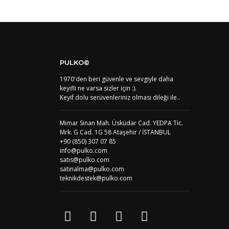
PULKO©
1970'den beri güvenle ve sevgiyle daha
keyifli ne varsa sizler için :).
Keyif dolu serüvenleriniz olması dileği ile..
Mimar Sinan Mah. Üsküdar Cad. YEDPA Tic.
Mrk. G Cad. 1G 58 Ataşehir / İSTANBUL
+90 (850) 307 07 85
info@pulko.com
satis@pulko.com
satinalma@pulko.com
teknikdestek@pulko.com