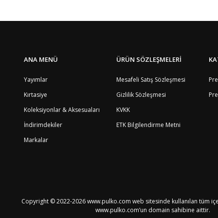
ANA MENÜ
ÜRÜN SÖZLEŞMELERİ
KA
Yayımlar
Mesafeli Satış Sözleşmesi
Pre
Kırtasiye
Gizlilik Sözleşmesi
Pre
Koleksiyonlar & Aksesuaları
KVKK
İndirimdekiler
ETK Bilgilendirme Metni
Markalar
Copyright © 2022-2026 www.pulko.com web sitesinde kullanılan tüm içeri
www.pulko.com’un domain sahibine aittir.