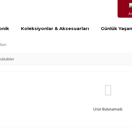
A
onik
Koleksiyonlar & Aksesuarları
Günlük Yaşa
tları
toktakiler
Ürün Bulunamadı.