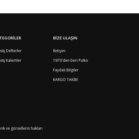
TEGORİLER
BİZE ULAŞIN
stij Defterler
İletişim
stij Kalemler
1970'den beri Pulko
Faydalı Bilgiler
KARGO TAKİBİ
k ve görsellerin hakları