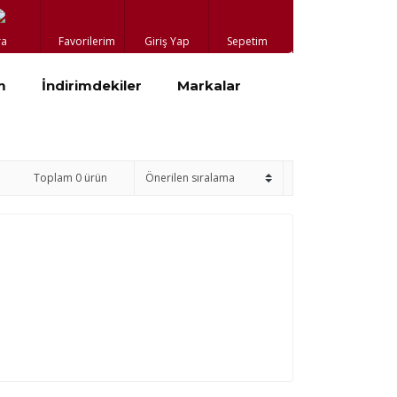
ra
Favorilerim
Giriş Yap
Sepetim
m
İndirimdekiler
Markalar
Toplam 0 ürün