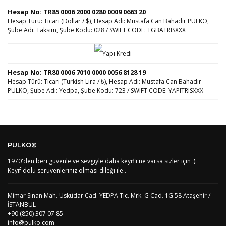
Hesap No: TR85 0006 2000 0280 0009 0663 20
Hesap Türü: Ticari (Dollar / $), Hesap Adı: Mustafa Can Bahadır PULKO,
Şube Adı: Taksim, Şube Kodu: 028 / SWIFT CODE: TGBATRISXXX
Hesap No: TR80 0006 7010 0000 0056 8128 19
Hesap Türü: Ticari (Turkish Lira / ₺), Hesap Adı: Mustafa Can Bahadır
PULKO, Şube Adı: Yedpa, Şube Kodu: 723 / SWIFT CODE: YAPITRISXXX
PULKO©
1970'den beri güvenle ve sevgiyle daha keyifli ne varsa sizler için :).
Keyif dolu serüvenleriniz olması dileği ile..
Mimar Sinan Mah. Üsküdar Cad. YEDPA Tic. Mrk. G Cad. 1G 58 Ataşehir /
İSTANBUL
+90 (850) 307 07 85
info@pulko.com