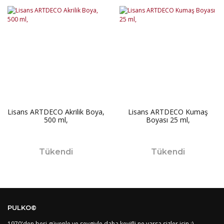
Lisans ARTDECO Akrilik Boya,
Lisans ARTDECO Kumaş
500 ml,
Boyası 25 ml,
Tükendi
Tükendi
PULKO©
1970'den beri güvenle ve sevgiyle daha keyifli ne varsa sizler için :).