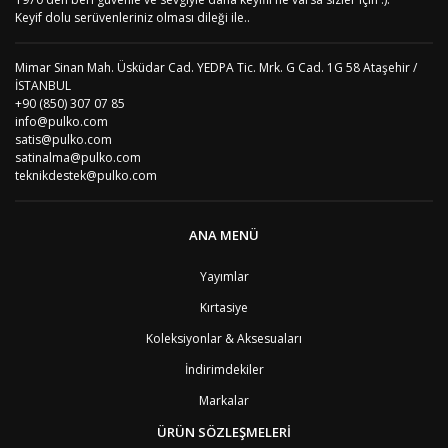
Keyif dolu serüvenleriniz olması dileği ile..
Mimar Sinan Mah. Üsküdar Cad. YEDPA Tic. Mrk. G Cad. 1G 58 Ataşehir /
İSTANBUL
+90 (850) 307 07 85
info@pulko.com
satis@pulko.com
satinalma@pulko.com
teknikdestek@pulko.com
ANA MENÜ
Yayımlar
Kırtasiye
Koleksiyonlar & Aksesuaları
İndirimdekiler
Markalar
ÜRÜN SÖZLEŞMELERİ