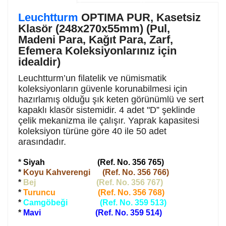
Leuchtturm
OPTIMA PUR, Kasetsiz
Klasör (248x270x55mm) (Pul,
Madeni Para, Kağıt Para, Zarf,
Efemera Koleksiyonlarınız için
idealdir)
Leuchtturm’un filatelik ve nümismatik
koleksiyonların güvenle korunabilmesi için
hazırlamış olduğu şık keten görünümlü
ve sert
kapaklı klasör sistemidir. 4 adet "D” şeklinde
çelik mekanizma ile çalışır. Yaprak kapasitesi
koleksiyon türüne göre 40 ile 50 adet
arasındadır.
*
Siyah (Ref. No. 356 765)
*
Koyu Kahverengi (Ref. No. 356 766)
*
Bej (Ref. No. 356 767)
*
Turuncu
(Ref. No.
356 768
)
*
Camgöbeği
(Ref. No.
359 513
)
*
Mavi
(Ref. No.
359 514
)