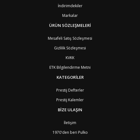
BY
Belarus
4
İndirimdekiler
BE
Belçika
2
BZ
Belize
8
Markalar
BJ
Benin
9
BM
Bermuda
ÜRÜN SÖZLEŞMELERİ
8
BT
Bhutan
7
AE
Birleşik Arap Emirlikleri
11
Mesafeli Satış Sözleşmesi
BO
Bolivya
8
Gizlilik Sözleşmesi
AN
Bonaire
8
BQ
Bonaire
8
KVKK
BA
Bosna-Hersek
4
ETK Bilgilendirme Metni
BW
Botswana
9
BR
Brezilya
8
KATEGORİLER
BN
Brunei
7
BG
Bulgaristan
2
Prestij Defterler
BF
Burkina Faso
9
Prestij Kalemler
BI
Burundi
9
CV
Cape Verde Adaları
9
BİZE ULAŞIN
KY
Cayman Adaları
8
GI
Cebelitarık
4
İletişim
ES2
Ceuta
6
DZ
Cezayir
6
1970'den beri Pulko
DJ
Cibuti
9