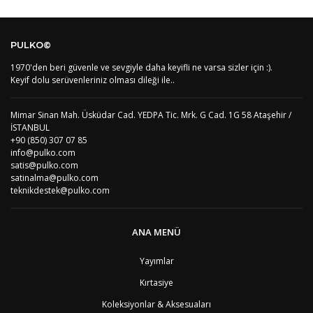
Kod
Varış Ülkesi
Bölge
AF
Afganistan
4
Bu ürüne ilk yorumu siz yapın!
DE
Almanya
1
PULKO©
US
Amerika Birleşik Devletleri
5
AS
Amerika Samoası
8
1970'den beri güvenle ve sevgiyle daha keyifli ne varsa sizler için :).
Yorum Yaz
AD
Andora
4
Keyif dolu serüvenleriniz olması dileği ile..
AI
Angila
8
AO
Angola
9
Mimar Sinan Mah. Üsküdar Cad. YEDPA Tic. Mrk. G Cad. 1G 58 Ataşehir /
AG
Antigua ve Barbuda
8
İSTANBUL
AR
Arjantin
8
+90 (850) 307 07 85
AL
Arnavutluk
4
info@pulko.com
AW
Aruba
8
satis@pulko.com
AU
Avustralya
12
satinalma@pulko.com
AT
Avusturya
2
teknikdestek@pulko.com
AZ
Azerbaycan
4
PT1
Azor Adalair
3
BS
Bahamalar
8
ANA MENÜ
BH
Bahreyn
4
BD
Bangladeş
7
Yayımlar
BB
Barbados
8
Kırtasiye
AG1
Barbuda (Antigua)
8
PS1
Batı Şeria (Gaza)
4
Koleksiyonlar & Aksesuaları