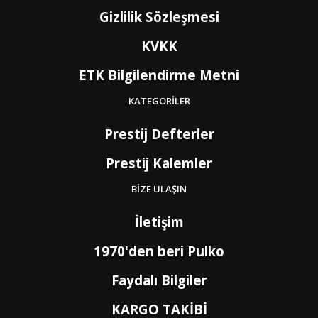
EE
Estonya
4
Gizlilik Sözleşmesi
ET
Etiyopya
9
FO
Faroe Adaları
6
KVKK
MA
Fas
7
FJ
Fiji Adası
9
ETK Bilgilendirme Metni
CI
Fildişi Sahili
9
PH
Filipinler
6
KATEGORİLER
FI
Finlandiya
3
FR
Fransa
2
Prestij Defterler
GF
Fransız Guyanası
8
PF
Fransız Polinezyası
9
Prestij Kalemler
PF1
Fransız Polinezyası
9
GA
Gabon
9
BİZE ULAŞIN
GB4
Galler
2
GM
Gambiya
9
İletişim
GH
Gana
9
PS
Gaza (Batı Şeria)
4
1970'den beri Pulko
GN
Gine
9
GW
Gine-Bissau
9
Faydalı Bilgiler
GD
Grenada
8
GL
Grönland
6
KARGO TAKİBİ
GP
Guadelup
8