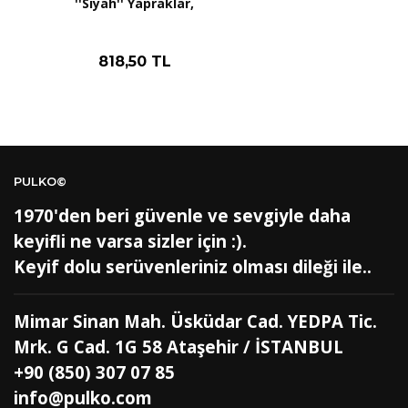
''Siyah'' Yapraklar,
BH
Bahreyn
4
BD
Bangladeş
7
BB
Barbados
8
818,50 TL
AG1
Barbuda (Antigua)
8
PS1
Batı Şeria (Gaza)
4
BY
Belarus
4
BE
Belçika
2
BZ
Belize
8
BJ
Benin
9
BM
Bermuda
8
PULKO©
BT
Bhutan
7
AE
Birleşik Arap Emirlikleri
11
1970'den beri güvenle ve sevgiyle daha
BO
Bolivya
8
keyifli ne varsa sizler için :).
AN
Bonaire
8
Keyif dolu serüvenleriniz olması dileği ile..
BQ
Bonaire
8
BA
Bosna-Hersek
4
BW
Botswana
9
Mimar Sinan Mah. Üsküdar Cad. YEDPA Tic.
BR
Brezilya
8
BN
Brunei
7
Mrk. G Cad. 1G 58 Ataşehir / İSTANBUL
BG
Bulgaristan
2
+90 (850) 307 07 85
BF
Burkina Faso
9
BI
Burundi
9
info@pulko.com