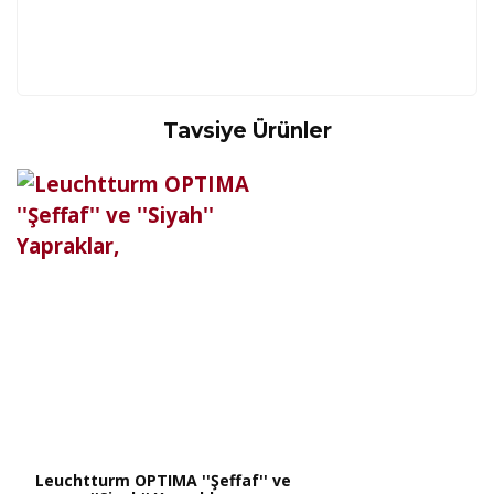
Tavsiye Ürünler
Kod
Varış Ülkesi
Bölge
AF
Afganistan
4
Bu ürüne ilk yorumu siz yapın!
DE
Almanya
1
US
Amerika Birleşik Devletleri
5
AS
Amerika Samoası
8
Yorum Yaz
AD
Andora
4
AI
Angila
8
AO
Angola
9
AG
Antigua ve Barbuda
8
AR
Arjantin
8
AL
Arnavutluk
4
AW
Aruba
8
AU
Avustralya
12
AT
Avusturya
2
AZ
Azerbaycan
4
PT1
Azor Adalair
3
Leuchtturm OPTIMA ''Şeffaf'' ve
BS
Bahamalar
8