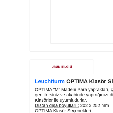
ÜRÜN BILGISI
Leuchtturm
OPTIMA Klasör Sis
OPTIMA "M" Madeni Para yaprakları, çe
geri itersiniz ve akabinde yaprağınızı 
Klasörler ile uyumludurlar.
Dıştan dışa boyutları :
202 x 252 mm
OPTIMA Klasör Seçenekleri ;