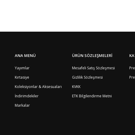
5
8
Yorum Yaz
4
8
9
8
8
4
8
ANA MENÜ
ÜRÜN SÖZLEŞMELERİ
KA
12
2
Yayımlar
Mesafeli Satış Sözleşmesi
Pre
4
3
Kırtasiye
Gizlilik Sözleşmesi
Pre
8
Koleksiyonlar & Aksesuaları
KVKK
4
7
İndirimdekiler
ETK Bilgilendirme Metni
8
Markalar
8
4
4
2
8