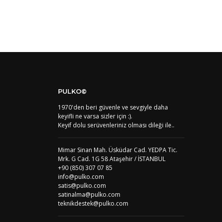
US
Amerika Birleşik Devletleri
AS
Amerika Samoası
AD
Andora
AI
Angila
AO
Angola
AG
Antigua ve Barbuda
AR
Arjantin
AL
Arnavutluk
AW
Aruba
PULKO©
AU
Avustralya
1970'den beri güvenle ve sevgiyle daha
AT
Avusturya
keyifli ne varsa sizler için :).
AZ
Azerbaycan
Keyif dolu serüvenleriniz olması dileği ile..
PT1
Azor Adalair
BS
Bahamalar
BH
Bahreyn
Mimar Sinan Mah. Üsküdar Cad. YEDPA Tic.
BD
Bangladeş
Mrk. G Cad. 1G 58 Ataşehir / İSTANBUL
BB
Barbados
+90 (850) 307 07 85
info@pulko.com
AG1
Barbuda (Antigua)
satis@pulko.com
PS1
Batı Şeria (Gaza)
satinalma@pulko.com
BY
Belarus
teknikdestek@pulko.com
BE
Belçika
BZ
Belize