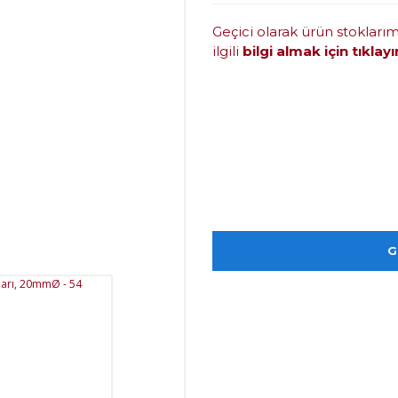
Geçici olarak ürün stokları
ilgili
bilgi almak için tıklayı
G