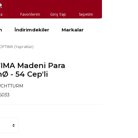
ra
Favorilerim
Giriş Yap
Sepetim
m
İndirimdekiler
Markalar
OPTIMA (Yapraklar)
IMA Madeni Para
Ø - 54 Cep'li
UCHTTURM
15033