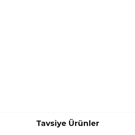
Tavsiye Ürünler
Bölge
4
Bu ürüne ilk yorumu siz yapın!
1