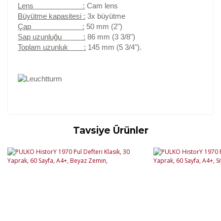
Lens :
Cam lens
Büyütme kapasitesi :
3x büyütme
Çap :
50 mm (2")
Sap uzunluğu :
86 mm (3 3/8")
Toplam uzunluk :
145 mm (5 3/4").
Tavsiye Ürünler
Kod
Varış Ülkesi
Bölge
AF
Afganistan
4
Bu ürüne ilk yorumu siz yapın!
DE
Almanya
1
US
Amerika Birleşik Devletleri
5
AS
Amerika Samoası
8
Yorum Yaz
AD
Andora
4
AI
Angila
8
AO
Angola
9
AG
Antigua ve Barbuda
8
AR
Arjantin
8