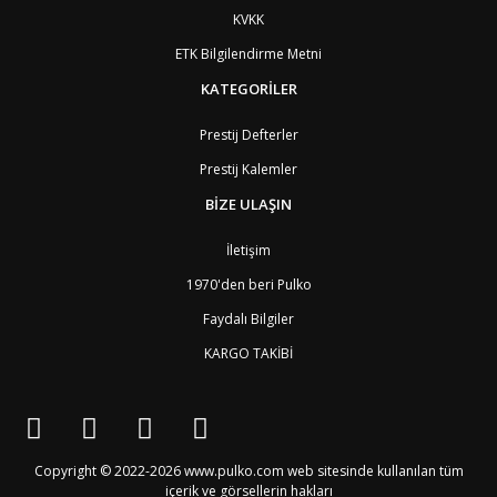
DO
Dominik Cumhuriyeti
8
KVKK
DM
Dominika
8
EC
Ekvator
8
ETK Bilgilendirme Metni
GQ
Ekvator Ginesi
9
KATEGORİLER
SV
El Salvador
8
ID
Endonezya
6
ER
Eritre
9
Prestij Defterler
AM
Ermenistan
4
Prestij Kalemler
EE
Estonya
4
ET
Etiyopya
9
BİZE ULAŞIN
FO
Faroe Adaları
6
MA
Fas
7
İletişim
FJ
Fiji Adası
9
1970'den beri Pulko
CI
Fildişi Sahili
9
PH
Filipinler
6
Faydalı Bilgiler
FI
Finlandiya
3
KARGO TAKİBİ
FR
Fransa
2
GF
Fransız Guyanası
8
PF
Fransız Polinezyası
9
PF1
Fransız Polinezyası
9
GA
Gabon
9
GB4
Galler
2
Copyright © 2022-2026 www.pulko.com web sitesinde kullanılan tüm
GM
Gambiya
9
içerik ve görsellerin hakları