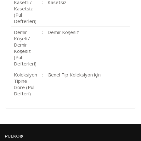
Kasetli /
:
Kasetsiz
Kasetsiz
(Pul
Defterleri)
Demir
:
Demir Köşesiz
Köşeli /
Demir
Köşesiz
(Pul
Defterleri)
Koleksiyon
:
Genel Tip Koleksiyon için
Tipine
Göre (Pul
Defteri)
Kod
Varış Ülkesi
Bölge
AF
Afganistan
4
Bu ürüne ilk yorumu siz yapın!
DE
Almanya
1
PULKO©
US
Amerika Birleşik Devletleri
5