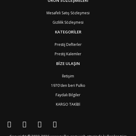
BM
Bermuda
ÜRÜN SÖZLEŞMELERİ
8
BT
Bhutan
7
AE
Birleşik Arap Emirlikleri
11
Mesafeli Satış Sözleşmesi
BO
Bolivya
8
Gizlilik Sözleşmesi
AN
Bonaire
8
BQ
Bonaire
8
KATEGORİLER
BA
Bosna-Hersek
4
BW
Botswana
9
Prestij Defterler
BR
Brezilya
8
Prestij Kalemler
BN
Brunei
7
BG
Bulgaristan
2
BİZE ULAŞIN
BF
Burkina Faso
9
BI
Burundi
9
İletişim
CV
Cape Verde Adaları
9
KY
Cayman Adaları
8
1970'den beri Pulko
GI
Cebelitarık
4
Faydalı Bilgiler
ES2
Ceuta
6
DZ
Cezayir
6
KARGO TAKİBİ
DJ
Cibuti
9
CK
Cook Adaları
9
AN1
Curaçao
8
BQ1
Curaçao
8
CW
Curaçao
8