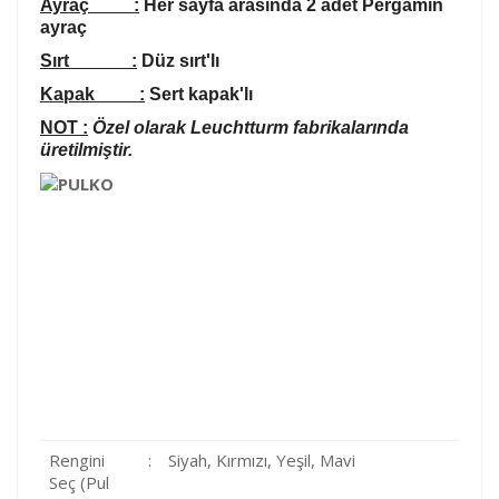
Ayraç :
Her sayfa arasında 2 adet Pergamin
ayraç
Sırt :
Düz sırt'lı
Kapak :
Sert kapak'lı
NOT :
Özel olarak Leuchtturm fabrikalarında
üretilmiştir.
Rengini
:
Siyah, Kırmızı, Yeşil, Mavi
Seç (Pul