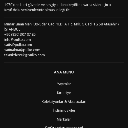
AS
Amerika Samoası
8
1970'den beri güvenle ve sevgiyle daha keyifli ne varsa sizler için :).
Yorum Yaz
AD
Andora
4
Keyif dolu serüvenleriniz olması dileği ile..
AI
Angila
8
AO
Angola
9
Mimar Sinan Mah. Üsküdar Cad. YEDPA Tic. Mrk. G Cad. 1G 58 Ataşehir /
AG
Antigua ve Barbuda
8
İSTANBUL
AR
Arjantin
8
+90 (850) 307 07 85
AL
Arnavutluk
4
info@pulko.com
AW
Aruba
8
satis@pulko.com
AU
Avustralya
12
satinalma@pulko.com
AT
Avusturya
2
teknikdestek@pulko.com
AZ
Azerbaycan
4
PT1
Azor Adalair
3
BS
Bahamalar
8
ANA MENÜ
BH
Bahreyn
4
BD
Bangladeş
7
Yayımlar
BB
Barbados
8
Kırtasiye
AG1
Barbuda (Antigua)
8
PS1
Batı Şeria (Gaza)
4
Koleksiyonlar & Aksesuaları
BY
Belarus
4
İndirimdekiler
BE
Belçika
2
BZ
Belize
8
Markalar
BJ
Benin
9