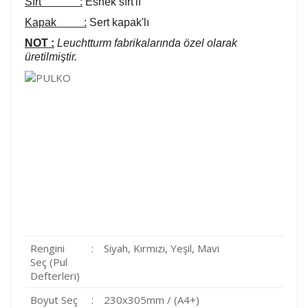
Sırt :
Esnek sırt'lı
Kapak :
Sert kapak'lı
NOT :
Leuchtturm fabrikalarında özel olarak
üretilmiştir.
Rengini
:
Siyah, Kırmızı, Yeşil, Mavi
Seç (Pul
Defterleri)
Boyut Seç
:
230x305mm / (A4+)