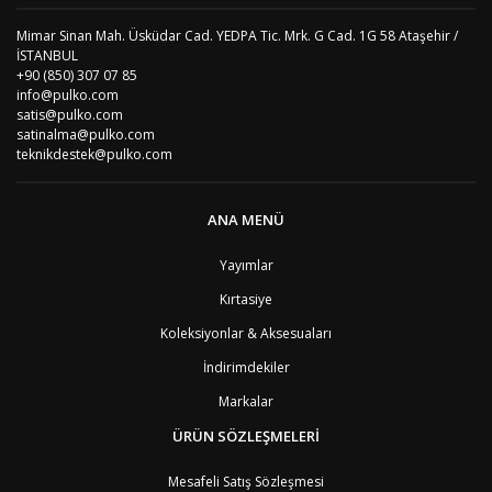
AO
Angola
9
Mimar Sinan Mah. Üsküdar Cad. YEDPA Tic. Mrk. G Cad. 1G 58 Ataşehir /
AG
Antigua ve Barbuda
8
İSTANBUL
AR
Arjantin
8
+90 (850) 307 07 85
AL
Arnavutluk
4
info@pulko.com
AW
Aruba
8
satis@pulko.com
AU
Avustralya
12
satinalma@pulko.com
AT
Avusturya
2
teknikdestek@pulko.com
AZ
Azerbaycan
4
PT1
Azor Adalair
3
BS
Bahamalar
8
ANA MENÜ
BH
Bahreyn
4
BD
Bangladeş
7
Yayımlar
BB
Barbados
8
Kırtasiye
AG1
Barbuda (Antigua)
8
PS1
Batı Şeria (Gaza)
4
Koleksiyonlar & Aksesuaları
BY
Belarus
4
İndirimdekiler
BE
Belçika
2
BZ
Belize
8
Markalar
BJ
Benin
9
BM
Bermuda
ÜRÜN SÖZLEŞMELERİ
8
BT
Bhutan
7
AE
Birleşik Arap Emirlikleri
11
Mesafeli Satış Sözleşmesi