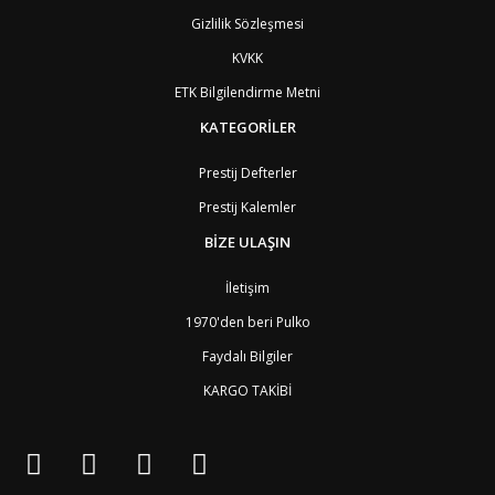
BO
Bolivya
8
Gizlilik Sözleşmesi
AN
Bonaire
8
BQ
Bonaire
8
KVKK
BA
Bosna-Hersek
4
ETK Bilgilendirme Metni
BW
Botswana
9
BR
Brezilya
8
KATEGORİLER
BN
Brunei
7
BG
Bulgaristan
2
Prestij Defterler
BF
Burkina Faso
9
Prestij Kalemler
BI
Burundi
9
CV
Cape Verde Adaları
9
BİZE ULAŞIN
KY
Cayman Adaları
8
GI
Cebelitarık
4
İletişim
ES2
Ceuta
6
DZ
Cezayir
6
1970'den beri Pulko
DJ
Cibuti
9
Faydalı Bilgiler
CK
Cook Adaları
9
AN1
Curaçao
8
KARGO TAKİBİ
BQ1
Curaçao
8
CW
Curaçao
8
TD
Çad
9
CZ
Çek Cumhuriyeti
3