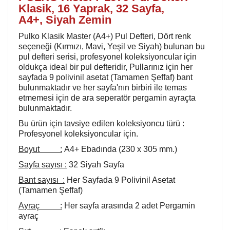
Klasik, 16 Yaprak, 32 Sayfa,
A4+,
Siyah Zemin
Pulko Klasik Master (A4+) Pul Defteri, Dört renk
seçeneği (Kırmızı, Mavi, Yeşil ve Siyah) bulunan bu
pul defteri serisi, profesyonel koleksiyoncular için
oldukça ideal bir pul defteridir, Pullarınız için her
sayfada 9 polivinil asetat (Tamamen Şeffaf) bant
bulunmaktadır ve her sayfa'nın birbiri ile temas
etmemesi için de ara seperatör pergamin ayraçta
bulunmaktadır.
Bu ürün için tavsiye edilen koleksiyoncu türü :
Profesyonel koleksiyoncular için.
Boyut :
A4+ Ebadında (230 x 305 mm.)
Sayfa sayısı :
32 Siyah Sayfa
Bant sayısı :
Her Sayfada 9 Polivinil Asetat
(Tamamen Şeffaf)
Ayraç :
Her sayfa arasında 2 adet Pergamin
ayraç