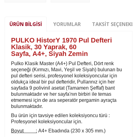
ÜRÜN BILGISI
YORUMLAR
TAKSIT SEÇENEKLE
PULKO HistorY 1970 Pul Defteri
Klasik, 30 Yaprak, 60
Sayfa,
A4+,
Siyah Zemin
Pulko Klasik Master (A4+) Pul Defteri, Dört renk
seçeneği (Kırmızı, Mavi, Yeşil ve Siyah) bulunan bu
pul defteri serisi, profesyonel koleksiyoncular için
oldukça ideal bir pul defteridir, Pullarınız için her
sayfada 9 polivinil asetat (Tamamen Şeffaf) bant
bulunmaktadır ve her sayfa'nın birbiri ile temas
etmemesi için de ara seperatör pergamin ayraçta
bulunmaktadır.
Bu ürün için tavsiye edilen koleksiyoncu türü :
Profesyonel koleksiyoncular için.
Boyut :
A4+ Ebadında (230 x 305 mm.)