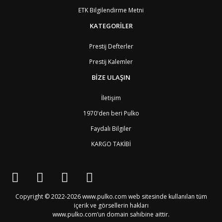
EC
Ekvator
8
ETK Bilgilendirme Metni
GQ
Ekvator Ginesi
9
KATEGORİLER
SV
El Salvador
8
ID
Endonezya
6
ER
Eritre
9
Prestij Defterler
AM
Ermenistan
4
Prestij Kalemler
EE
Estonya
4
ET
Etiyopya
9
BİZE ULAŞIN
FO
Faroe Adaları
6
MA
Fas
7
İletişim
FJ
Fiji Adası
9
1970'den beri Pulko
CI
Fildişi Sahili
9
PH
Filipinler
6
Faydalı Bilgiler
FI
Finlandiya
3
KARGO TAKİBİ
FR
Fransa
2
GF
Fransız Guyanası
8
PF
Fransız Polinezyası
9
PF1
Fransız Polinezyası
9
GA
Gabon
9
GB4
Galler
2
Copyright © 2022-2026 www.pulko.com web sitesinde kullanılan tüm
GM
Gambiya
9
içerik ve görsellerin hakları
GH
Gana
9
www.pulko.com’un domain sahibine aittir.