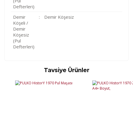
(Pul
Defterleri)
Demir
:
Demir Köşesiz
Köşeli /
Demir
Köşesiz
(Pul
Defterleri)
Tavsiye Ürünler
Kod
Varış Ülkesi
Bölge
AF
Afganistan
4
Bu ürüne ilk yorumu siz yapın!
DE
Almanya
1
US
Amerika Birleşik Devletleri
5
AS
Amerika Samoası
8
Yorum Yaz
AD
Andora
4
AI
Angila
8
AO
Angola
9
AG
Antigua ve Barbuda
8
AR
Arjantin
8
AL
Arnavutluk
4