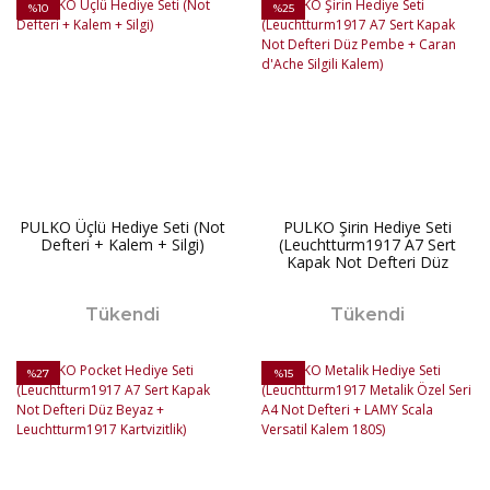
%10
%25
PULKO Üçlü Hediye Seti (Not
PULKO Şirin Hediye Seti
Defteri + Kalem + Silgi)
(Leuchtturm1917 A7 Sert
Kapak Not Defteri Düz
Pembe + Caran d'Ache Silgili
Kalem)
Tükendi
Tükendi
%27
%15