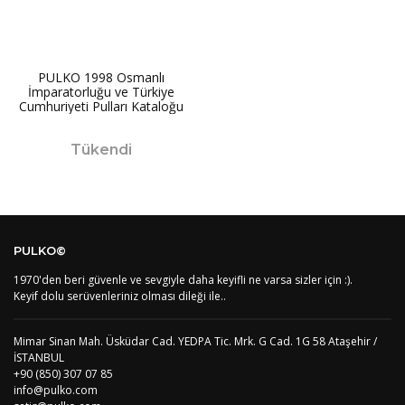
PULKO 1998 Osmanlı
İmparatorluğu ve Türkiye
Cumhuriyeti Pulları Kataloğu
Tükendi
PULKO©
1970'den beri güvenle ve sevgiyle daha keyifli ne varsa sizler için :).
Keyif dolu serüvenleriniz olması dileği ile..
Mimar Sinan Mah. Üsküdar Cad. YEDPA Tic. Mrk. G Cad. 1G 58 Ataşehir /
İSTANBUL
+90 (850) 307 07 85
info@pulko.com