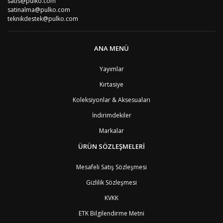
satis@pulko.com
satinalma@pulko.com
teknikdestek@pulko.com
ANA MENÜ
Yayımlar
Kırtasiye
Koleksiyonlar & Aksesuaları
İndirimdekiler
Markalar
ÜRÜN SÖZLEŞMELERİ
Mesafeli Satış Sözleşmesi
Gizlilik Sözleşmesi
KVKK
ETK Bilgilendirme Metni