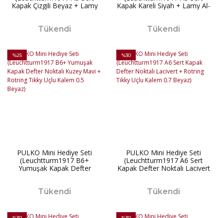
Kapak Çizgili Beyaz + Lamy
Kapak Kareli Siyah + Lamy Al-
LX Roller Kalem Kahverengi)
Star Dolma Kalem Siyah
Medium Uç)
Tükendi
Tükendi
%25
%30
PULKO Mini Hediye Seti
PULKO Mini Hediye Seti
(Leuchtturm1917 B6+
(Leuchtturm1917 A6 Sert
Yumuşak Kapak Defter
Kapak Defter Noktalı Lacivert
Noktalı Kuzey Mavi + Rotring
+ Rotring Tikky Uçlu Kalem
Tikky Uçlu Kalem 0.5 Beyaz)
0.7 Beyaz)
Tükendi
Tükendi
%30
%30