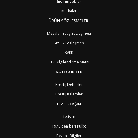
İndirimdekiler
BE
Belçika
2
BZ
Belize
8
Markalar
BJ
Benin
9
BM
Bermuda
ÜRÜN SÖZLEŞMELERİ
8
BT
Bhutan
7
AE
Birleşik Arap Emirlikleri
11
Mesafeli Satış Sözleşmesi
BO
Bolivya
8
Gizlilik Sözleşmesi
AN
Bonaire
8
BQ
Bonaire
8
KVKK
BA
Bosna-Hersek
4
ETK Bilgilendirme Metni
BW
Botswana
9
BR
Brezilya
8
KATEGORİLER
BN
Brunei
7
BG
Bulgaristan
2
Prestij Defterler
BF
Burkina Faso
9
Prestij Kalemler
BI
Burundi
9
CV
Cape Verde Adaları
9
BİZE ULAŞIN
KY
Cayman Adaları
8
GI
Cebelitarık
4
İletişim
ES2
Ceuta
6
DZ
Cezayir
6
1970'den beri Pulko
DJ
Cibuti
9
Faydalı Bilgiler
CK
Cook Adaları
9