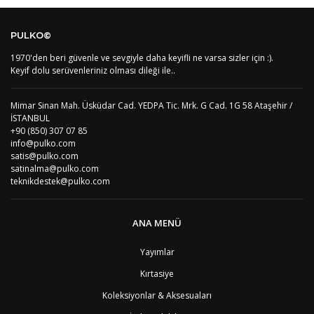
AF
Afganistan
4
Bu ürüne ilk yorumu siz yapın!
DE
Almanya
1
PULKO©
US
Amerika Birleşik Devletleri
5
AS
Amerika Samoası
8
1970'den beri güvenle ve sevgiyle daha keyifli ne varsa sizler için :).
Yorum Yaz
AD
Andora
4
Keyif dolu serüvenleriniz olması dileği ile..
AI
Angila
8
AO
Angola
9
Mimar Sinan Mah. Üsküdar Cad. YEDPA Tic. Mrk. G Cad. 1G 58 Ataşehir /
AG
Antigua ve Barbuda
8
İSTANBUL
AR
Arjantin
8
+90 (850) 307 07 85
AL
Arnavutluk
4
info@pulko.com
AW
Aruba
8
satis@pulko.com
AU
Avustralya
12
satinalma@pulko.com
AT
Avusturya
2
teknikdestek@pulko.com
AZ
Azerbaycan
4
PT1
Azor Adalair
3
BS
Bahamalar
8
ANA MENÜ
BH
Bahreyn
4
BD
Bangladeş
7
Yayımlar
BB
Barbados
8
Kırtasiye
AG1
Barbuda (Antigua)
8
PS1
Batı Şeria (Gaza)
4
Koleksiyonlar & Aksesuaları
BY
Belarus
4