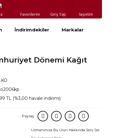
ra
Favorilerim
Giriş Yap
Sepetim
m
İndirimdekiler
Markalar
huriyet Dönemi Kağıt
LKO
ko2006kp
99 TL (%3,00 havale indirimi)
Paylaş:
Uzmanımıza Bu Ürün Hakkında Soru Sor