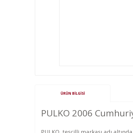
ÜRÜN BILGISI
PULKO 2006 Cumhuriy
PULKO tescilli markası adı altın