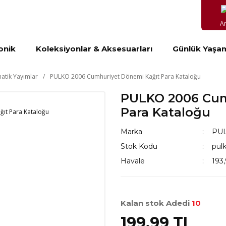
A
onik
Koleksiyonlar & Aksesuarları
Günlük Yaşa
tik Yayımlar
PULKO 2006 Cumhuriyet Dönemi Kağıt Para Kataloğu
PULKO 2006 Cum
Para Kataloğu
Marka
PU
Stok Kodu
pul
Havale
193,
Kalan stok Adedi
10
199,99 TL