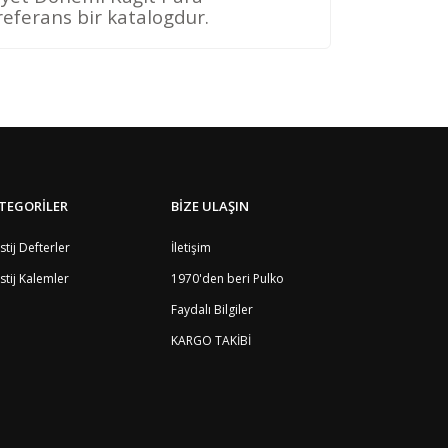
referans bir katalogdur.
TEGORİLER
BİZE ULAŞIN
stij Defterler
İletişim
stij Kalemler
1970'den beri Pulko
Faydalı Bilgiler
KARGO TAKİBİ