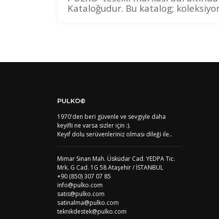
Kataloğudur. Bu katalog; koleksiyo
Kod
Varış Ülkesi
AF
Afganistan
DE
Almanya
US
Amerika Birleşik Devletleri
AS
Amerika Samoası
AD
Andora
AI
Angila
PULKO©
AO
Angola
1970'den beri güvenle ve sevgiyle daha
AG
Antigua ve Barbuda
keyifli ne varsa sizler için :).
AR
Arjantin
Keyif dolu serüvenleriniz olması dileği ile..
AL
Arnavutluk
AW
Aruba
AU
Avustralya
Mimar Sinan Mah. Üsküdar Cad. YEDPA Tic.
AT
Avusturya
Mrk. G Cad. 1G 58 Ataşehir / İSTANBUL
+90 (850) 307 07 85
AZ
Azerbaycan
info@pulko.com
PT1
Azor Adalair
satis@pulko.com
BS
Bahamalar
satinalma@pulko.com
BH
Bahreyn
teknikdestek@pulko.com
BD
Bangladeş