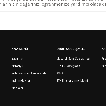
nlarınızın değerinizi öğrenmenize yardımcı olacak 
Bölge
4
Bu ürüne ilk yorumu siz yapın!
1
5
8
Yorum Yaz
4
8
ANA MENÜ
ÜRÜN SÖZLEŞMELERİ
KA
9
8
Yayımlar
Mesafeli Satış Sözleşmesi
Pre
8
Kırtasiye
Gizlilik Sözleşmesi
Pre
4
8
Koleksiyonlar & Aksesuaları
KVKK
12
2
İndirimdekiler
ETK Bilgilendirme Metni
4
Markalar
3
8
4
7