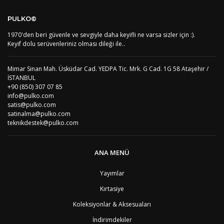
PULKO©
1970'den beri güvenle ve sevgiyle daha keyifli ne varsa sizler için :).
Keyif dolu serüvenleriniz olması dileği ile..
Mimar Sinan Mah. Üsküdar Cad. YEDPA Tic. Mrk. G Cad. 1G 58 Ataşehir /
İSTANBUL
+90 (850) 307 07 85
info@pulko.com
satis@pulko.com
satinalma@pulko.com
teknikdestek@pulko.com
ANA MENÜ
Yayımlar
Kırtasiye
Koleksiyonlar & Aksesuaları
İndirimdekiler