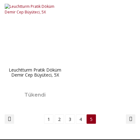
Leuchtturm Pratik Döküm
Demir Cep Büyüteci, 5X
Tükendi
1
2
3
4
5