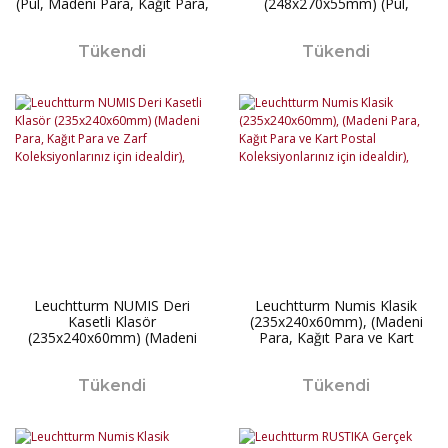
(Pul, Madeni Para, Kağıt Para,
(248x270x55mm) (Pul,
Zarf, Efemera
Madeni Para, Kağıt Para,
Koleksiyonlarınız için idealdir),
Zarf, Efemera
Siyah Kapak
Tükendi
Koleksiyonlarınız için idealdir),
Tükendi
Leuchtturm NUMIS Deri
Leuchtturm Numis Klasik
Kasetli Klasör
(235x240x60mm), (Madeni
(235x240x60mm) (Madeni
Para, Kağıt Para ve Kart
Para, Kağıt Para ve Zarf
Postal Koleksiyonlarınız için
Koleksiyonlarınız için idealdir),
idealdir),
Tükendi
Tükendi