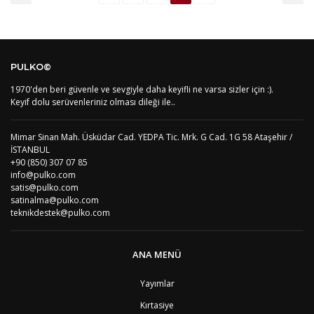
PULKO©
1970'den beri güvenle ve sevgiyle daha keyifli ne varsa sizler için :).
Keyif dolu serüvenleriniz olması dileği ile..
Mimar Sinan Mah. Üsküdar Cad. YEDPA Tic. Mrk. G Cad. 1G 58 Ataşehir /
İSTANBUL
+90 (850) 307 07 85
info@pulko.com
satis@pulko.com
satinalma@pulko.com
teknikdestek@pulko.com
ANA MENÜ
Yayımlar
Kırtasiye