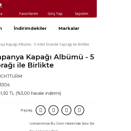
ra
Favorilerim
Giriş Yap
Sepetim
m
İndirimdekiler
Markalar
a Kapağı Albümü - 5 Adet Grande Yaprağı ile Birlikte
panya Kapağı Albümü - 5
ğı ile Birlikte
UCHTTURM
13304
1,92 TL (%3,00 havale indirimi)
Paylaş:
Uzmanımıza Bu Ürün Hakkında Soru Sor