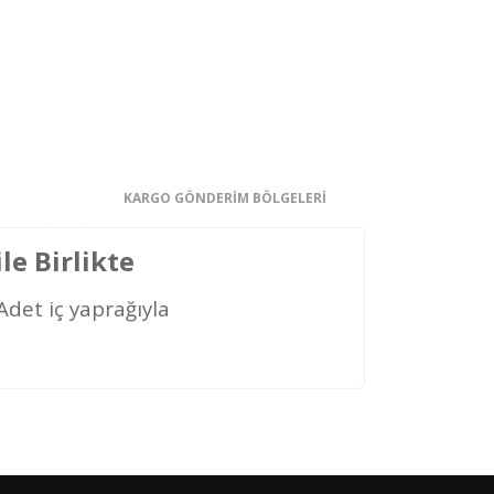
KARGO GÖNDERİM BÖLGELERİ
e Birlikte
Adet iç yaprağıyla