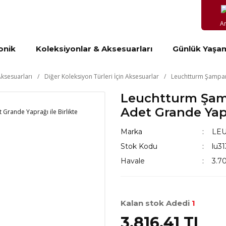
A
onik
Koleksiyonlar & Aksesuarları
Günlük Yaşa
ksesuarları
Diğer Koleksiyon Türleri İçin Aksesuarlar
Leuchtturm Şampany
Leuchtturm Şam
Adet Grande Yapra
Marka
LE
Stok Kodu
lu3
Havale
3.70
Kalan stok Adedi
1
3.816,41 TL