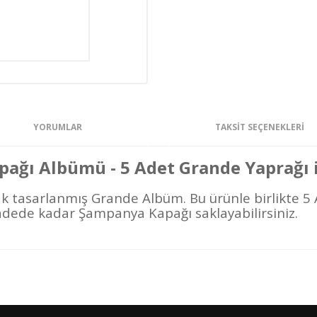
YORUMLAR
TAKSIT SEÇENEKLERI
ğı Albümü - 5 Adet Grande Yaprağı il
k tasarlanmış Grande Albüm. Bu ürünle birlikte 5 
dede kadar Şampanya Kapağı saklayabilirsiniz.
Bölge
4
Bu ürüne ilk yorumu siz yapın!
1
5