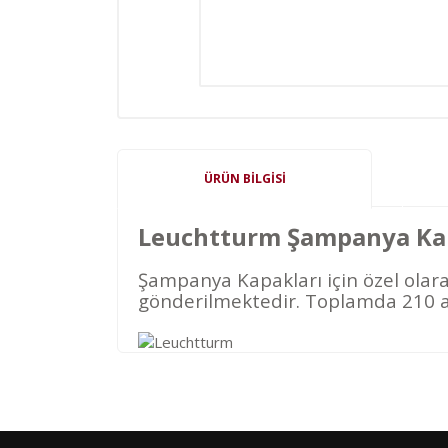
ÜRÜN BILGISI
Leuchtturm Şampanya Kapa
Şampanya Kapakları için özel olara
gönderilmektedir. Toplamda 210 a
Kod
Varış Ülkesi
AF
Afganistan
DE
Almanya
US
Amerika Birleşik Devletleri