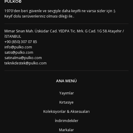
PULKO©
US
Amerika Birleşik Devletleri
5
AS
Amerika Samoası
8
1970'den beri güvenle ve sevgiyle daha keyifli ne varsa sizler için :).
Yorum Yaz
AD
Andora
4
Keyif dolu serüvenleriniz olması dileği ile..
AI
Angila
8
AO
Angola
9
Mimar Sinan Mah. Üsküdar Cad. YEDPA Tic. Mrk. G Cad. 1G 58 Ataşehir /
AG
Antigua ve Barbuda
8
İSTANBUL
AR
Arjantin
8
+90 (850) 307 07 85
AL
Arnavutluk
4
info@pulko.com
AW
Aruba
8
satis@pulko.com
AU
Avustralya
12
satinalma@pulko.com
AT
Avusturya
2
teknikdestek@pulko.com
AZ
Azerbaycan
4
PT1
Azor Adalair
3
BS
Bahamalar
8
ANA MENÜ
BH
Bahreyn
4
BD
Bangladeş
7
Yayımlar
BB
Barbados
8
Kırtasiye
AG1
Barbuda (Antigua)
8
PS1
Batı Şeria (Gaza)
4
Koleksiyonlar & Aksesuaları
BY
Belarus
4
İndirimdekiler
BE
Belçika
2
BZ
Belize
8
Markalar