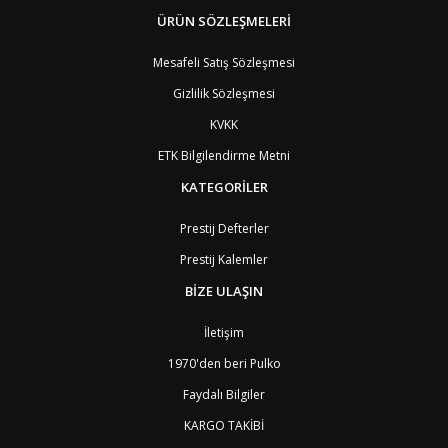
BJ
Benin
9
BM
Bermuda
ÜRÜN SÖZLEŞMELERİ
8
BT
Bhutan
7
AE
Birleşik Arap Emirlikleri
11
Mesafeli Satış Sözleşmesi
BO
Bolivya
8
Gizlilik Sözleşmesi
AN
Bonaire
8
BQ
Bonaire
8
KVKK
BA
Bosna-Hersek
4
ETK Bilgilendirme Metni
BW
Botswana
9
BR
Brezilya
8
KATEGORİLER
BN
Brunei
7
BG
Bulgaristan
2
Prestij Defterler
BF
Burkina Faso
9
Prestij Kalemler
BI
Burundi
9
CV
Cape Verde Adaları
9
BİZE ULAŞIN
KY
Cayman Adaları
8
GI
Cebelitarık
4
İletişim
ES2
Ceuta
6
DZ
Cezayir
6
1970'den beri Pulko
DJ
Cibuti
9
Faydalı Bilgiler
CK
Cook Adaları
9
AN1
Curaçao
8
KARGO TAKİBİ
BQ1
Curaçao
8