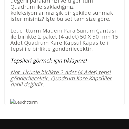
değerli paralarınızı ve diğer tüm
Quadrum ile sakladığınız
koleksiyonlarınızı şık bir şekilde sunmak
ister misiniz? İşte bu set tam size göre.
Leuchtturm Madeni Para Sunum Çantası
ile birlikte 2 paket (4 adet) 50 X 50 mm 15
Adet Quadrum Kare Kapsül Kapasiteli
tepsi ile birlikte gönderilecektir.
Tepsileri görmek için tıklayınız!
Not: Ürünle birlikte 2 Adet (4 Adet) tepsi
gönderilecektir. Quadrum Kare Kapsüller
dahil değildir.
Kod
Varış Ülkesi
Bölge
AF
Afganistan
4
Bu ürüne ilk yorumu siz yapın!
DE
Almanya
1