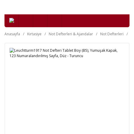
Anasayfa
Kırtasiye
Not Defterleri & Ajandalar
Not Defterleri
Y