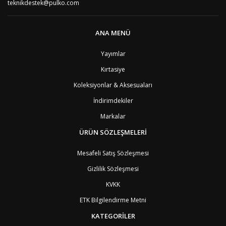
teknikdestek@pulko.com
BF
Burkina Faso
9
BI
Burundi
9
CV
Cape Verde Adaları
9
ANA MENÜ
KY
Cayman Adaları
8
GI
Cebelitarık
4
Yayımlar
ES2
Ceuta
6
DZ
Cezayir
6
Kırtasiye
DJ
Cibuti
9
CK
Cook Adaları
9
Koleksiyonlar & Aksesuaları
AN1
Curaçao
8
İndirimdekiler
BQ1
Curaçao
8
CW
Curaçao
8
Markalar
TD
Çad
9
ÜRÜN SÖZLEŞMELERİ
CZ
Çek Cumhuriyeti
3
CN
Çin Halk Cumhuriyeti
6
Mesafeli Satış Sözleşmesi
DK
Danimarka
2
TL
Doğu Timur
9
Gizlilik Sözleşmesi
DO
Dominik Cumhuriyeti
8
KVKK
DM
Dominika
8
EC
Ekvator
8
ETK Bilgilendirme Metni
GQ
Ekvator Ginesi
9
KATEGORİLER
SV
El Salvador
8