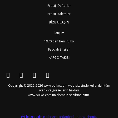
ID
Endonezya
6
ER
Eritre
9
Prestij Defterler
AM
Ermenistan
4
Prestij Kalemler
EE
Estonya
4
ET
Etiyopya
9
BİZE ULAŞIN
FO
Faroe Adaları
6
MA
Fas
7
İletişim
FJ
Fiji Adası
9
1970'den beri Pulko
CI
Fildişi Sahili
9
PH
Filipinler
6
Faydalı Bilgiler
FI
Finlandiya
3
KARGO TAKİBİ
FR
Fransa
2
GF
Fransız Guyanası
8
PF
Fransız Polinezyası
9
PF1
Fransız Polinezyası
9
GA
Gabon
9
GB4
Galler
2
Copyright © 2022-2026 www.pulko.com web sitesinde kullanılan tüm
GM
Gambiya
9
içerik ve görsellerin hakları
GH
Gana
9
www.pulko.com’un domain sahibine aittir.
PS
Gaza (Batı Şeria)
4
GN
Gine
9
GW
Gine-Bissau
9
GD
Grenada
8
ile
ideasoft
e-