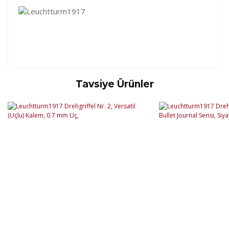
Tavsiye Ürünler
Kod
Varış Ülkesi
Bölge
AF
Afganistan
4
Bu ürüne ilk yorumu siz yapın!
DE
Almanya
1
US
Amerika Birleşik Devletleri
5
AS
Amerika Samoası
8
Yorum Yaz
AD
Andora
4
AI
Angila
8
AO
Angola
9
AG
Antigua ve Barbuda
8
AR
Arjantin
8
AL
Arnavutluk
4
AW
Aruba
8
AU
Avustralya
12
AT
Avusturya
2
AZ
Azerbaycan
4