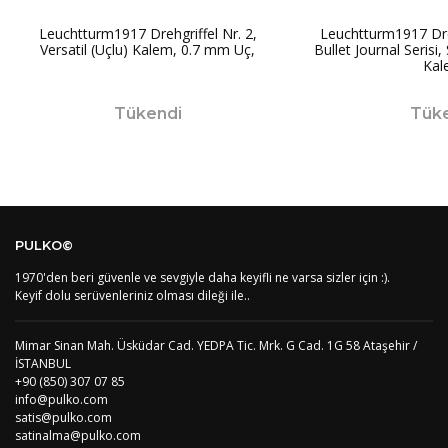
PT1
Azor Adalair
3
Leuchtturm1917 Drehgriffel Nr. 2,
Leuchtturm1917 Dreh
BS
Bahamalar
8
Versatil (Uçlu) Kalem, 0.7 mm Uç,
Bullet Journal Serisi,
BH
Bahreyn
4
Kal
BD
Bangladeş
7
BB
Barbados
8
Tükendi
Tük
AG1
Barbuda (Antigua)
8
PS1
Batı Şeria (Gaza)
4
BY
Belarus
4
BE
Belçika
2
BZ
Belize
8
BJ
Benin
9
BM
Bermuda
8
PULKO©
BT
Bhutan
7
AE
Birleşik Arap Emirlikleri
11
1970'den beri güvenle ve sevgiyle daha keyifli ne varsa sizler için :).
Keyif dolu serüvenleriniz olması dileği ile..
BO
Bolivya
8
AN
Bonaire
8
BQ
Bonaire
8
Mimar Sinan Mah. Üsküdar Cad. YEDPA Tic. Mrk. G Cad. 1G 58 Ataşehir /
BA
Bosna-Hersek
4
İSTANBUL
BW
Botswana
9
+90 (850) 307 07 85
BR
Brezilya
8
info@pulko.com
BN
Brunei
7
satis@pulko.com
satinalma@pulko.com
BG
Bulgaristan
2