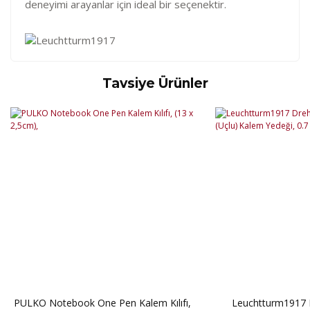
deneyimi arayanlar için ideal bir seçenektir.
Tavsiye Ürünler
Kod
Varış Ülkesi
Bölge
AF
Afganistan
4
Bu ürüne ilk yorumu siz yapın!
DE
Almanya
1
US
Amerika Birleşik Devletleri
5
AS
Amerika Samoası
8
Yorum Yaz
AD
Andora
4
AI
Angila
8
AO
Angola
9
AG
Antigua ve Barbuda
8
AR
Arjantin
8
AL
Arnavutluk
4
AW
Aruba
8
AU
Avustralya
12
AT
Avusturya
2
AZ
Azerbaycan
4
PT1
Azor Adalair
3
PULKO Notebook One Pen Kalem Kılıfı,
Leuchtturm1917 Dr
BS
Bahamalar
8