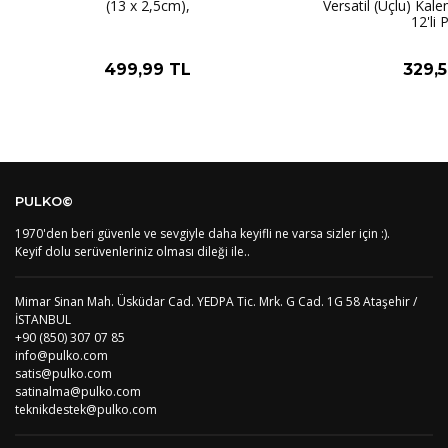
(13 x 2,5cm),
Versatil (Uçlu) Kal
BH
Bahreyn
4
12'li 
BD
Bangladeş
7
BB
Barbados
8
499,99 TL
329,
AG1
Barbuda (Antigua)
8
PS1
Batı Şeria (Gaza)
4
BY
Belarus
4
BE
Belçika
2
BZ
Belize
8
BJ
Benin
9
BM
Bermuda
8
PULKO©
BT
Bhutan
7
AE
Birleşik Arap Emirlikleri
11
1970'den beri güvenle ve sevgiyle daha keyifli ne varsa sizler için :).
Keyif dolu serüvenleriniz olması dileği ile..
BO
Bolivya
8
AN
Bonaire
8
BQ
Bonaire
8
Mimar Sinan Mah. Üsküdar Cad. YEDPA Tic. Mrk. G Cad. 1G 58 Ataşehir /
BA
Bosna-Hersek
4
İSTANBUL
BW
Botswana
9
+90 (850) 307 07 85
BR
Brezilya
8
info@pulko.com
BN
Brunei
7
satis@pulko.com
satinalma@pulko.com
BG
Bulgaristan
2
teknikdestek@pulko.com
BF
Burkina Faso
9
BI
Burundi
9