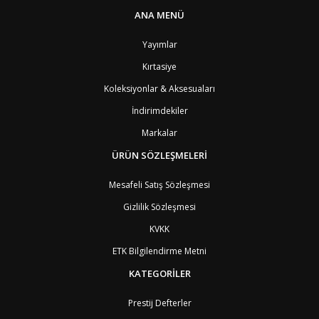
CV
Cape Verde Adaları
9
ANA MENÜ
KY
Cayman Adaları
8
GI
Cebelitarık
4
Yayımlar
ES2
Ceuta
6
DZ
Cezayir
6
Kırtasiye
DJ
Cibuti
9
CK
Cook Adaları
9
Koleksiyonlar & Aksesuaları
AN1
Curaçao
8
İndirimdekiler
BQ1
Curaçao
8
CW
Curaçao
8
Markalar
TD
Çad
9
ÜRÜN SÖZLEŞMELERİ
CZ
Çek Cumhuriyeti
3
CN
Çin Halk Cumhuriyeti
6
Mesafeli Satış Sözleşmesi
DK
Danimarka
2
TL
Doğu Timur
9
Gizlilik Sözleşmesi
DO
Dominik Cumhuriyeti
8
KVKK
DM
Dominika
8
EC
Ekvator
8
ETK Bilgilendirme Metni
GQ
Ekvator Ginesi
9
KATEGORİLER
SV
El Salvador
8
ID
Endonezya
6
ER
Eritre
9
Prestij Defterler
AM
Ermenistan
4