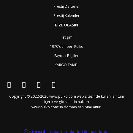
ID
Endonezya
6
ER
Eritre
9
Prestij Defterler
AM
Ermenistan
4
Prestij Kalemler
EE
Estonya
4
ET
Etiyopya
9
BİZE ULAŞIN
FO
Faroe Adaları
6
MA
Fas
7
İletişim
FJ
Fiji Adası
9
1970'den beri Pulko
CI
Fildişi Sahili
9
PH
Filipinler
6
Faydalı Bilgiler
FI
Finlandiya
3
KARGO TAKİBİ
FR
Fransa
2
GF
Fransız Guyanası
8
PF
Fransız Polinezyası
9
PF1
Fransız Polinezyası
9
GA
Gabon
9
GB4
Galler
2
Copyright © 2022-2026 www.pulko.com web sitesinde kullanılan tüm
GM
Gambiya
9
içerik ve görsellerin hakları
GH
Gana
9
www.pulko.com’un domain sahibine aittir.
PS
Gaza (Batı Şeria)
4
GN
Gine
9
GW
Gine-Bissau
9
GD
Grenada
8
ile
ideasoft
e-