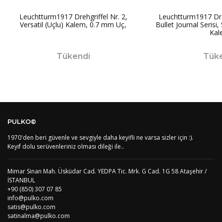
PT1
Azor Adalair
3
Leuchtturm1917 Drehgriffel Nr. 2,
Leuchtturm1917 Dreh
BS
Bahamalar
8
Versatil (Uçlu) Kalem, 0.7 mm Uç,
Bullet Journal Serisi,
BH
Bahreyn
4
Kal
BD
Bangladeş
7
BB
Barbados
8
Tükendi
Tük
AG1
Barbuda (Antigua)
8
PS1
Batı Şeria (Gaza)
4
BY
Belarus
4
BE
Belçika
2
BZ
Belize
8
BJ
Benin
9
BM
Bermuda
8
PULKO©
BT
Bhutan
7
AE
Birleşik Arap Emirlikleri
11
1970'den beri güvenle ve sevgiyle daha keyifli ne varsa sizler için :).
Keyif dolu serüvenleriniz olması dileği ile..
BO
Bolivya
8
AN
Bonaire
8
BQ
Bonaire
8
Mimar Sinan Mah. Üsküdar Cad. YEDPA Tic. Mrk. G Cad. 1G 58 Ataşehir /
BA
Bosna-Hersek
4
İSTANBUL
BW
Botswana
9
+90 (850) 307 07 85
BR
Brezilya
8
info@pulko.com
BN
Brunei
7
satis@pulko.com
satinalma@pulko.com
BG
Bulgaristan
2