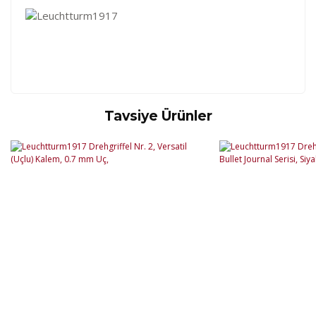
Tavsiye Ürünler
Kod
Varış Ülkesi
Bölge
AF
Afganistan
4
Bu ürüne ilk yorumu siz yapın!
DE
Almanya
1
US
Amerika Birleşik Devletleri
5
AS
Amerika Samoası
8
Yorum Yaz
AD
Andora
4
AI
Angila
8
AO
Angola
9
AG
Antigua ve Barbuda
8
AR
Arjantin
8
AL
Arnavutluk
4
AW
Aruba
8
AU
Avustralya
12
AT
Avusturya
2
AZ
Azerbaycan
4