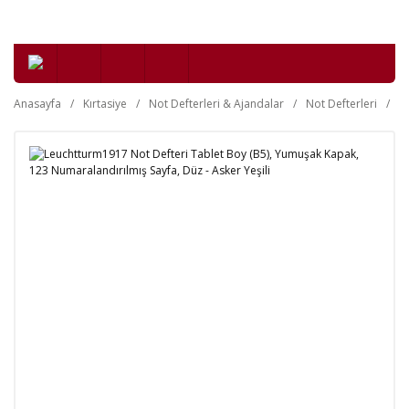
Anasayfa
Kırtasiye
Not Defterleri & Ajandalar
Not Defterleri
Y