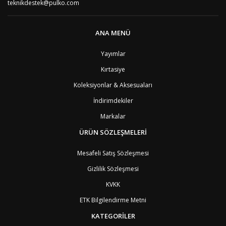
teknikdestek@pulko.com
BF
Burkina Faso
9
BI
Burundi
9
CV
Cape Verde Adaları
9
ANA MENÜ
KY
Cayman Adaları
8
GI
Cebelitarık
4
Yayımlar
ES2
Ceuta
6
DZ
Cezayir
6
Kırtasiye
DJ
Cibuti
9
CK
Cook Adaları
9
Koleksiyonlar & Aksesuaları
AN1
Curaçao
8
İndirimdekiler
BQ1
Curaçao
8
CW
Curaçao
8
Markalar
TD
Çad
9
ÜRÜN SÖZLEŞMELERİ
CZ
Çek Cumhuriyeti
3
CN
Çin Halk Cumhuriyeti
6
Mesafeli Satış Sözleşmesi
DK
Danimarka
2
TL
Doğu Timur
9
Gizlilik Sözleşmesi
DO
Dominik Cumhuriyeti
8
KVKK
DM
Dominika
8
EC
Ekvator
8
ETK Bilgilendirme Metni
GQ
Ekvator Ginesi
9
KATEGORİLER
SV
El Salvador
8