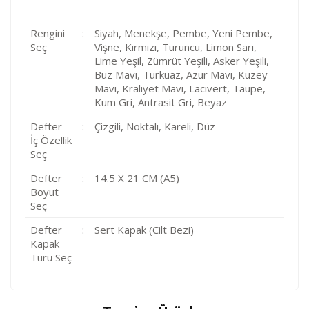
Rengini
:
Siyah, Menekşe, Pembe, Yeni Pembe,
Seç
Vişne, Kırmızı, Turuncu, Limon Sarı,
Lime Yeşil, Zümrüt Yeşili, Asker Yeşili,
Buz Mavi, Turkuaz, Azur Mavi, Kuzey
Mavi, Kraliyet Mavi, Lacivert, Taupe,
Kum Gri, Antrasit Gri, Beyaz
Defter
:
Çizgili, Noktalı, Kareli, Düz
İç Özellik
Seç
Defter
:
14.5 X 21 CM (A5)
Boyut
Seç
Defter
:
Sert Kapak (Cilt Bezi)
Kapak
Türü Seç