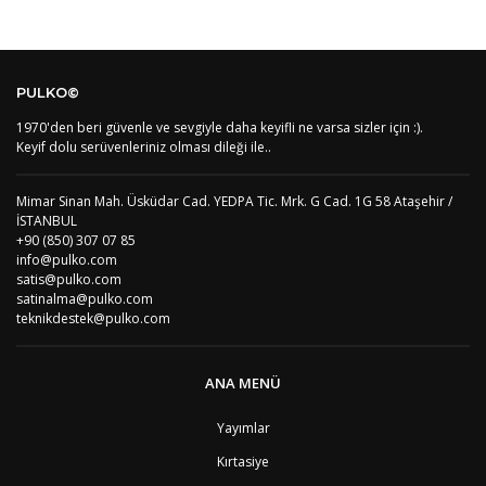
BE
Belçika
2
BZ
Belize
8
BJ
Benin
9
BM
Bermuda
8
PULKO©
BT
Bhutan
7
AE
Birleşik Arap Emirlikleri
11
1970'den beri güvenle ve sevgiyle daha keyifli ne varsa sizler için :).
Keyif dolu serüvenleriniz olması dileği ile..
BO
Bolivya
8
AN
Bonaire
8
BQ
Bonaire
8
Mimar Sinan Mah. Üsküdar Cad. YEDPA Tic. Mrk. G Cad. 1G 58 Ataşehir /
BA
Bosna-Hersek
4
İSTANBUL
BW
Botswana
9
+90 (850) 307 07 85
BR
Brezilya
8
info@pulko.com
BN
Brunei
7
satis@pulko.com
satinalma@pulko.com
BG
Bulgaristan
2
teknikdestek@pulko.com
BF
Burkina Faso
9
BI
Burundi
9
CV
Cape Verde Adaları
9
ANA MENÜ
KY
Cayman Adaları
8
GI
Cebelitarık
4
Yayımlar
ES2
Ceuta
6
DZ
Cezayir
6
Kırtasiye
DJ
Cibuti
9