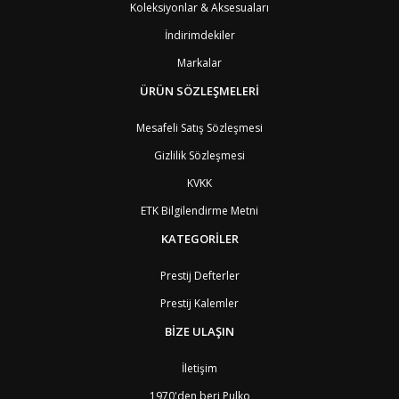
CK
Cook Adaları
9
Koleksiyonlar & Aksesuaları
AN1
Curaçao
8
İndirimdekiler
BQ1
Curaçao
8
CW
Curaçao
8
Markalar
TD
Çad
9
ÜRÜN SÖZLEŞMELERİ
CZ
Çek Cumhuriyeti
3
CN
Çin Halk Cumhuriyeti
6
Mesafeli Satış Sözleşmesi
DK
Danimarka
2
TL
Doğu Timur
9
Gizlilik Sözleşmesi
DO
Dominik Cumhuriyeti
8
KVKK
DM
Dominika
8
EC
Ekvator
8
ETK Bilgilendirme Metni
GQ
Ekvator Ginesi
9
KATEGORİLER
SV
El Salvador
8
ID
Endonezya
6
ER
Eritre
9
Prestij Defterler
AM
Ermenistan
4
Prestij Kalemler
EE
Estonya
4
ET
Etiyopya
9
BİZE ULAŞIN
FO
Faroe Adaları
6
MA
Fas
7
İletişim
FJ
Fiji Adası
9
1970'den beri Pulko