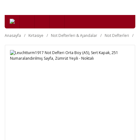
Anasayfa
Kırtasiye
Not Defterleri & Ajandalar
Not Defterleri
Se