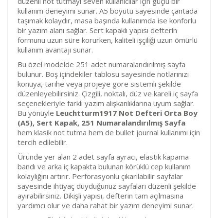
düzenli not tutmayı seven kullanıcılar için güçlü bir
kullanım deneyimi sunar. A5 boyutu sayesinde çantada
taşımak kolaydır, masa başında kullanımda ise konforlu
bir yazım alanı sağlar. Sert kapaklı yapısı defterin
formunu uzun süre korurken, kaliteli işçiliği uzun ömürlü
kullanım avantajı sunar.
Bu özel modelde 251 adet numaralandırılmış sayfa
bulunur. Boş içindekiler tablosu sayesinde notlarınızı
konuya, tarihe veya projeye göre sistemli şekilde
düzenleyebilirsiniz. Çizgili, noktalı, düz ve kareli iç sayfa
seçenekleriyle farklı yazım alışkanlıklarına uyum sağlar.
Bu yönüyle
Leuchtturm1917 Not Defteri Orta Boy
(A5), Sert Kapak, 251 Numaralandırılmış Sayfa
hem klasik not tutma hem de bullet journal kullanımı için
tercih edilebilir.
Üründe yer alan 2 adet sayfa ayracı, elastik kapama
bandı ve arka iç kapakta bulunan körüklü cep kullanım
kolaylığını artırır. Perforasyonlu çıkarılabilir sayfalar
sayesinde ihtiyaç duyduğunuz sayfaları düzenli şekilde
ayırabilirsiniz. Dikişli yapısı, defterin tam açılmasına
yardımcı olur ve daha rahat bir yazım deneyimi sunar.