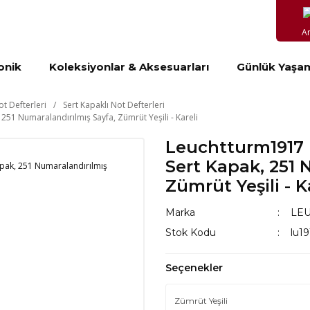
A
onik
Koleksiyonlar & Aksesuarları
Günlük Yaşa
ot Defterleri
Sert Kapaklı Not Defterleri
251 Numaralandırılmış Sayfa, Zümrüt Yeşili - Kareli
Leuchtturm1917 N
Sert Kapak, 251 
Zümrüt Yeşili - K
Marka
LE
Stok Kodu
lu1
Seçenekler