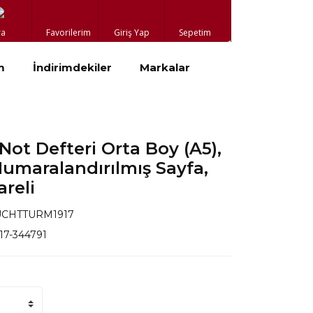
ra
Favorilerim
Giriş Yap
Sepetim
m
İndirimdekiler
Markalar
ot Defteri Orta Boy (A5),
Numaralandırılmış Sayfa,
areli
UCHTTURM1917
917-344791