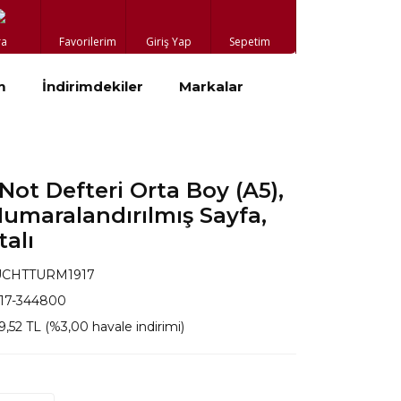
ra
Favorilerim
Giriş Yap
Sepetim
m
İndirimdekiler
Markalar
ot Defteri Orta Boy (A5),
Numaralandırılmış Sayfa,
talı
UCHTTURM1917
917-344800
9,52 TL (%3,00 havale indirimi)