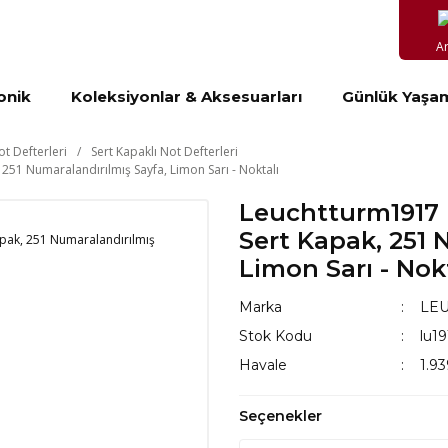
A
onik
Koleksiyonlar & Aksesuarları
Günlük Yaşa
ot Defterleri
Sert Kapaklı Not Defterleri
 251 Numaralandırılmış Sayfa, Limon Sarı - Noktalı
Leuchtturm1917 N
Sert Kapak, 251 
Limon Sarı - Nok
Marka
LE
Stok Kodu
lu1
Havale
1.93
Seçenekler