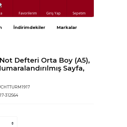
ra
Favorilerim
Giriş Yap
Sepetim
m
İndirimdekiler
Markalar
ot Defteri Orta Boy (A5),
Numaralandırılmış Sayfa,
UCHTTURM1917
917-312564