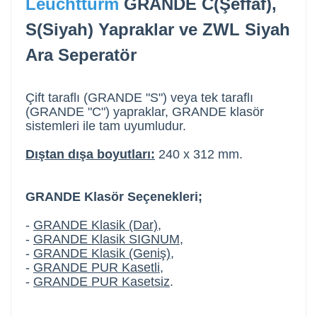
Leuchtturm
GRANDE C(Şeffaf),
S(Siyah) Yapraklar ve ZWL Siyah
Ara Seperatör
Çift taraflı (GRANDE "S") veya tek taraflı
(GRANDE "C") yapraklar, GRANDE klasör
sistemleri ile tam uyumludur.
Dıştan dışa boyutları:
240 x 312 mm.
GRANDE Klasör Seçenekleri;
-
GRANDE Klasik (Dar)
,
-
GRANDE Klasik SIGNUM
,
-
GRANDE Klasik (Geniş)
,
-
GRANDE PUR Kasetli
,
-
GRANDE PUR Kasetsiz
.