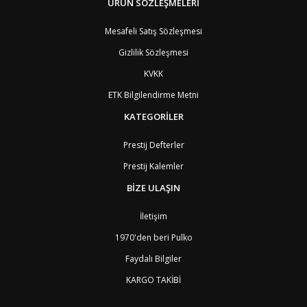
ÜRÜN SÖZLEŞMELERİ
CZ
Çek Cumhuriyeti
3
CN
Çin Halk Cumhuriyeti
6
Mesafeli Satış Sözleşmesi
DK
Danimarka
2
TL
Doğu Timur
9
Gizlilik Sözleşmesi
DO
Dominik Cumhuriyeti
8
KVKK
DM
Dominika
8
EC
Ekvator
8
ETK Bilgilendirme Metni
GQ
Ekvator Ginesi
9
KATEGORİLER
SV
El Salvador
8
ID
Endonezya
6
ER
Eritre
9
Prestij Defterler
AM
Ermenistan
4
Prestij Kalemler
EE
Estonya
4
ET
Etiyopya
9
BİZE ULAŞIN
FO
Faroe Adaları
6
MA
Fas
7
İletişim
FJ
Fiji Adası
9
1970'den beri Pulko
CI
Fildişi Sahili
9
PH
Filipinler
6
Faydalı Bilgiler
FI
Finlandiya
3
KARGO TAKİBİ
FR
Fransa
2
GF
Fransız Guyanası
8