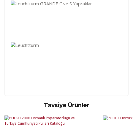
Tavsiye Ürünler
Kod
Varış Ülkesi
Bölge
AF
Afganistan
4
Bu ürüne ilk yorumu siz yapın!
DE
Almanya
1
US
Amerika Birleşik Devletleri
5
AS
Amerika Samoası
8
Yorum Yaz