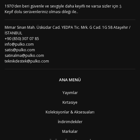
AE
Birleşik Arap Emirlikleri
11
1970'den beri güvenle ve sevgiyle daha keyifli ne varsa sizler için :).
Keyif dolu serüvenleriniz olması dileği ile..
BO
Bolivya
8
AN
Bonaire
8
BQ
Bonaire
8
Mimar Sinan Mah. Üsküdar Cad. YEDPA Tic. Mrk. G Cad. 1G 58 Ataşehir /
BA
Bosna-Hersek
4
İSTANBUL
BW
Botswana
9
+90 (850) 307 07 85
BR
Brezilya
8
info@pulko.com
BN
Brunei
7
satis@pulko.com
satinalma@pulko.com
BG
Bulgaristan
2
teknikdestek@pulko.com
BF
Burkina Faso
9
BI
Burundi
9
CV
Cape Verde Adaları
9
ANA MENÜ
KY
Cayman Adaları
8
GI
Cebelitarık
4
Yayımlar
ES2
Ceuta
6
DZ
Cezayir
6
Kırtasiye
DJ
Cibuti
9
CK
Cook Adaları
9
Koleksiyonlar & Aksesuaları
AN1
Curaçao
8
İndirimdekiler
BQ1
Curaçao
8
CW
Curaçao
8
Markalar
TD
Çad
9