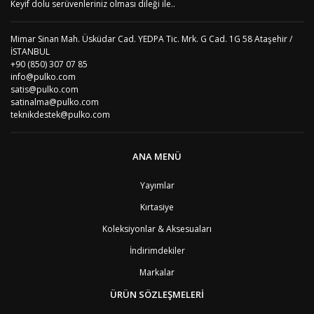
Keyif dolu serüvenleriniz olması dileği ile..
Mimar Sinan Mah. Üsküdar Cad. YEDPA Tic. Mrk. G Cad. 1G 58 Ataşehir /
İSTANBUL
+90 (850) 307 07 85
info@pulko.com
satis@pulko.com
satinalma@pulko.com
teknikdestek@pulko.com
ANA MENÜ
Yayımlar
Kırtasiye
Koleksiyonlar & Aksesuaları
İndirimdekiler
Markalar
ÜRÜN SÖZLEŞMELERİ