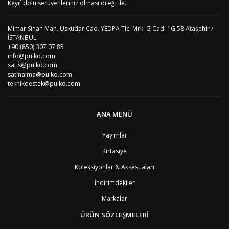
Keyif dolu serüvenleriniz olması dileği ile..
Mimar Sinan Mah. Üsküdar Cad. YEDPA Tic. Mrk. G Cad. 1G 58 Ataşehir /
İSTANBUL
+90 (850) 307 07 85
info@pulko.com
satis@pulko.com
satinalma@pulko.com
teknikdestek@pulko.com
ANA MENÜ
Yayımlar
Kırtasiye
Koleksiyonlar & Aksesuaları
İndirimdekiler
Markalar
ÜRÜN SÖZLEŞMELERİ