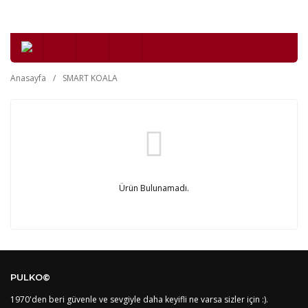
Anasayfa
SMART KOALA
Ürün Bulunamadı.
PULKO©
1970'den beri güvenle ve sevgiyle daha keyifli ne varsa sizler için :).