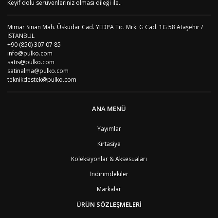
Keyif dolu serüvenleriniz olması dileği ile..
Mimar Sinan Mah. Üsküdar Cad. YEDPA Tic. Mrk. G Cad. 1G 58 Ataşehir /
İSTANBUL
+90 (850) 307 07 85
info@pulko.com
satis@pulko.com
satinalma@pulko.com
teknikdestek@pulko.com
ANA MENÜ
Yayımlar
Kırtasiye
Koleksiyonlar & Aksesuaları
İndirimdekiler
Markalar
ÜRÜN SÖZLEŞMELERİ