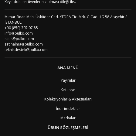
Keyif dolu serüvenleriniz olması dileği ile..
Mimar Sinan Mah. Üsküdar Cad. YEDPA Tic. Mrk. G Cad. 1G 58 Ataşehir /
İSTANBUL
+90 (850) 307 07 85
info@pulko.com
satis@pulko.com
satinalma@pulko.com
teknikdestek@pulko.com
ANA MENÜ
Yayımlar
Kırtasiye
Koleksiyonlar & Aksesuaları
İndirimdekiler
Markalar
ÜRÜN SÖZLEŞMELERİ