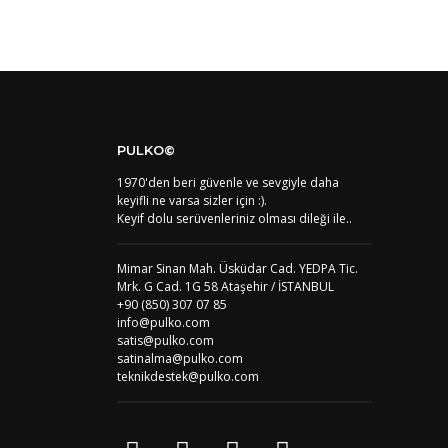
PULKO©
1970'den beri güvenle ve sevgiyle daha
keyifli ne varsa sizler için :).
Keyif dolu serüvenleriniz olması dileği ile..
Mimar Sinan Mah. Üsküdar Cad. YEDPA Tic.
Mrk. G Cad. 1G 58 Ataşehir / İSTANBUL
+90 (850) 307 07 85
info@pulko.com
satis@pulko.com
satinalma@pulko.com
teknikdestek@pulko.com