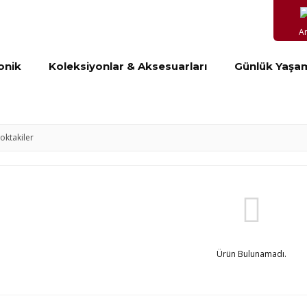
A
onik
Koleksiyonlar & Aksesuarları
Günlük Yaşa
toktakiler
Ürün Bulunamadı.