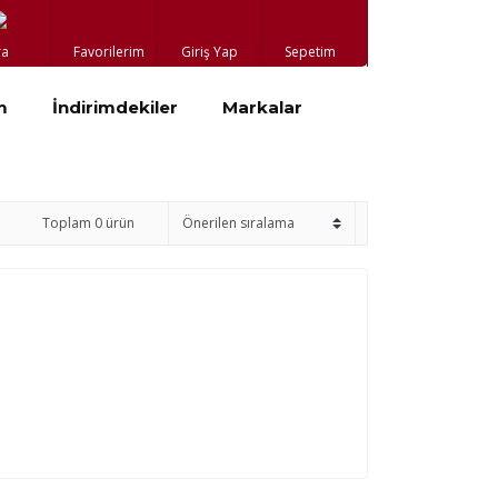
ra
Favorilerim
Giriş Yap
Sepetim
m
İndirimdekiler
Markalar
Toplam 0 ürün