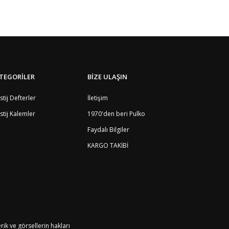
TEGORİLER
BİZE ULAŞIN
stij Defterler
İletişim
stij Kalemler
1970'den beri Pulko
Faydalı Bilgiler
KARGO TAKİBİ
k ve görsellerin hakları