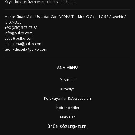
Keyif dolu serüvenleriniz olması dileği ile..
Mimar Sinan Mah. Üsküdar Cad. YEDPA Tic. Mrk. G Cad. 1G 58 Ataşehir /
İSTANBUL
+90 (850) 307 07 85
info@pulko.com
satis@pulko.com
satinalma@pulko.com
teknikdestek@pulko.com
ANA MENÜ
Yayımlar
Kırtasiye
Koleksiyonlar & Aksesuaları
İndirimdekiler
Markalar
ÜRÜN SÖZLEŞMELERİ