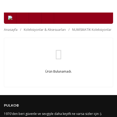
Anasayfa
Koleksiyonlar & Aksesuarları
NUMİSMATİK Koleksiyonlar
Ürün Bulunamadı.
PULKO©
1970'den beri güvenle ve sevgiyle daha keyifli ne varsa sizler için :).