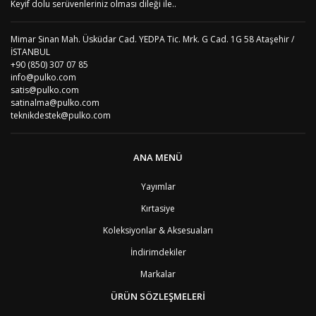
Keyif dolu serüvenleriniz olması dileği ile..
Mimar Sinan Mah. Üsküdar Cad. YEDPA Tic. Mrk. G Cad. 1G 58 Ataşehir /
İSTANBUL
+90 (850) 307 07 85
info@pulko.com
satis@pulko.com
satinalma@pulko.com
teknikdestek@pulko.com
ANA MENÜ
Yayımlar
Kırtasiye
Koleksiyonlar & Aksesuaları
İndirimdekiler
Markalar
ÜRÜN SÖZLEŞMELERİ