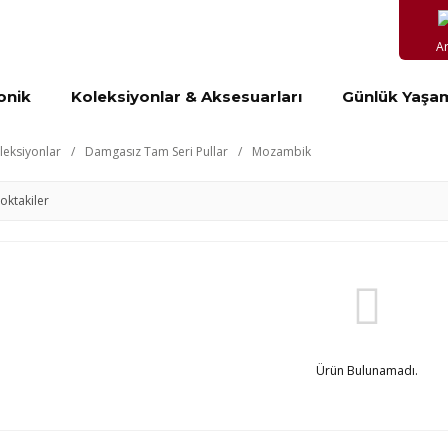
A
onik
Koleksiyonlar & Aksesuarları
Günlük Yaşa
leksiyonlar
Damgasız Tam Seri Pullar
Mozambik
toktakiler
Ürün Bulunamadı.