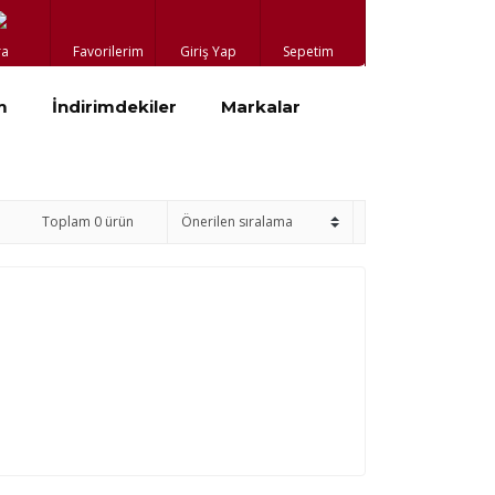
ra
Favorilerim
Giriş Yap
Sepetim
m
İndirimdekiler
Markalar
Toplam 0 ürün