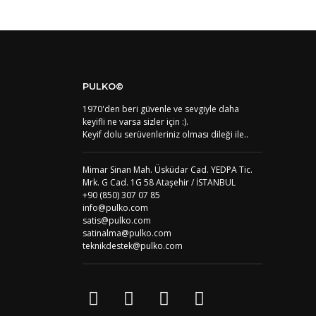
PULKO©
1970'den beri güvenle ve sevgiyle daha
keyifli ne varsa sizler için :).
Keyif dolu serüvenleriniz olması dileği ile..
Mimar Sinan Mah. Üsküdar Cad. YEDPA Tic.
Mrk. G Cad. 1G 58 Ataşehir / İSTANBUL
+90 (850) 307 07 85
info@pulko.com
satis@pulko.com
satinalma@pulko.com
teknikdestek@pulko.com