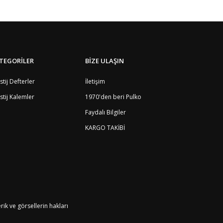
TEGORİLER
BİZE ULAŞIN
stij Defterler
İletişim
stij Kalemler
1970'den beri Pulko
Faydalı Bilgiler
KARGO TAKİBİ
k ve görsellerin hakları