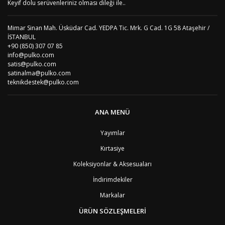
Keyif dolu serüvenleriniz olması dileği ile..
Mimar Sinan Mah. Üsküdar Cad. YEDPA Tic. Mrk. G Cad. 1G 58 Ataşehir /
İSTANBUL
+90 (850) 307 07 85
info@pulko.com
satis@pulko.com
satinalma@pulko.com
teknikdestek@pulko.com
ANA MENÜ
Yayımlar
Kırtasiye
Koleksiyonlar & Aksesuaları
İndirimdekiler
Markalar
ÜRÜN SÖZLEŞMELERİ