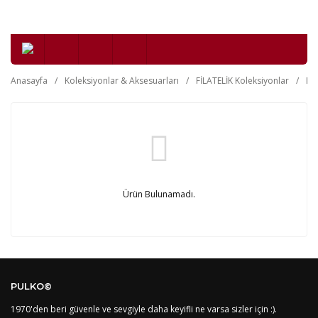
Anasayfa
Koleksiyonlar & Aksesuarları
FİLATELİK Koleksiyonlar
Da
Ürün Bulunamadı.
PULKO©
1970'den beri güvenle ve sevgiyle daha keyifli ne varsa sizler için :).