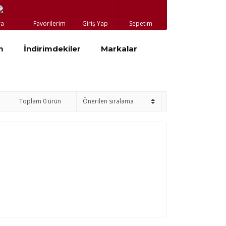
ra
Favorilerim
Giriş Yap
Sepetim
m
İndirimdekiler
Markalar
Toplam 0 ürün