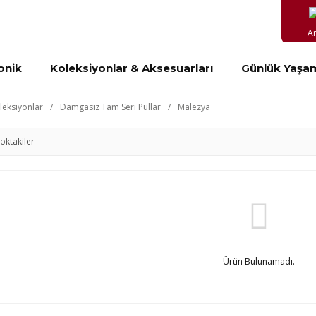
A
onik
Koleksiyonlar & Aksesuarları
Günlük Yaşa
leksiyonlar
Damgasız Tam Seri Pullar
Malezya
toktakiler
Ürün Bulunamadı.