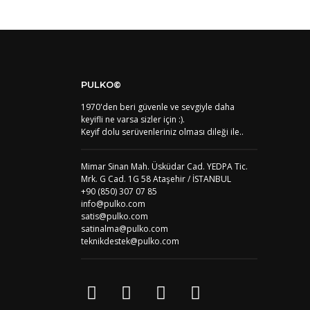
PULKO©
1970'den beri güvenle ve sevgiyle daha
keyifli ne varsa sizler için :).
Keyif dolu serüvenleriniz olması dileği ile..
Mimar Sinan Mah. Üsküdar Cad. YEDPA Tic.
Mrk. G Cad. 1G 58 Ataşehir / İSTANBUL
+90 (850) 307 07 85
info@pulko.com
satis@pulko.com
satinalma@pulko.com
teknikdestek@pulko.com