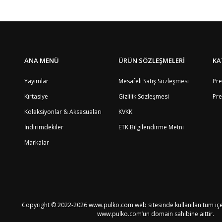
ANA MENÜ
ÜRÜN SÖZLEŞMELERİ
KA
Yayımlar
Mesafeli Satış Sözleşmesi
Pre
Kırtasiye
Gizlilik Sözleşmesi
Pre
Koleksiyonlar & Aksesuaları
KVKK
İndirimdekiler
ETK Bilgilendirme Metni
Markalar
Copyright © 2022-2026 www.pulko.com web sitesinde kullanılan tüm içeri
www.pulko.com’un domain sahibine aittir.