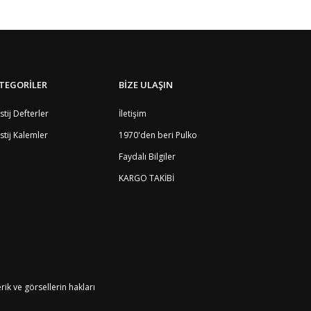
TEGORİLER
BİZE ULAŞIN
stij Defterler
İletişim
stij Kalemler
1970'den beri Pulko
Faydalı Bilgiler
KARGO TAKİBİ
k ve görsellerin hakları