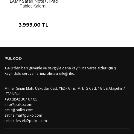
LAMY Safari Note+, iPad
Tablet Kalemi,
3.999,00 TL
PULKO©
1970'den beri güvenle ve sevgiyle daha keyifli ne varsa sizler için :).
Keyif dolu serüvenleriniz olması dileği ile..
Mimar Sinan Mah. Üsküdar Cad. YEDPA Tic. Mrk. G Cad. 1G 58 Ataşehir /
İSTANBUL
+90 (850) 307 07 85
info@pulko.com
satis@pulko.com
satinalma@pulko.com
teknikdestek@pulko.com