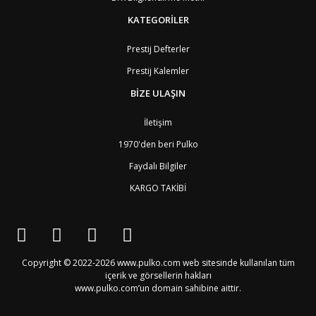
BW
Botswana
9
BR
Brezilya
8
KATEGORİLER
BN
Brunei
7
BG
Bulgaristan
2
Prestij Defterler
BF
Burkina Faso
9
Prestij Kalemler
BI
Burundi
9
CV
Cape Verde Adaları
9
BİZE ULAŞIN
KY
Cayman Adaları
8
GI
Cebelitarık
4
İletişim
ES2
Ceuta
6
DZ
Cezayir
6
1970'den beri Pulko
DJ
Cibuti
9
Faydalı Bilgiler
CK
Cook Adaları
9
AN1
Curaçao
8
KARGO TAKİBİ
BQ1
Curaçao
8
CW
Curaçao
8
TD
Çad
9
CZ
Çek Cumhuriyeti
3
CN
Çin Halk Cumhuriyeti
6
Copyright © 2022-2026 www.pulko.com web sitesinde kullanılan tüm
DK
Danimarka
2
içerik ve görsellerin hakları
TL
Doğu Timur
9
www.pulko.com’un domain sahibine aittir.
DO
Dominik Cumhuriyeti
8
DM
Dominika
8