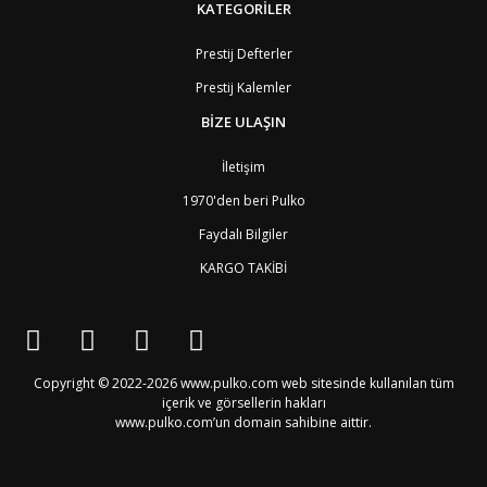
BR
Brezilya
8
KATEGORİLER
BN
Brunei
7
BG
Bulgaristan
2
Prestij Defterler
BF
Burkina Faso
9
Prestij Kalemler
BI
Burundi
9
CV
Cape Verde Adaları
9
BİZE ULAŞIN
KY
Cayman Adaları
8
GI
Cebelitarık
4
İletişim
ES2
Ceuta
6
DZ
Cezayir
6
1970'den beri Pulko
DJ
Cibuti
9
Faydalı Bilgiler
CK
Cook Adaları
9
AN1
Curaçao
8
KARGO TAKİBİ
BQ1
Curaçao
8
CW
Curaçao
8
TD
Çad
9
CZ
Çek Cumhuriyeti
3
CN
Çin Halk Cumhuriyeti
6
Copyright © 2022-2026 www.pulko.com web sitesinde kullanılan tüm
DK
Danimarka
2
içerik ve görsellerin hakları
TL
Doğu Timur
9
www.pulko.com’un domain sahibine aittir.
DO
Dominik Cumhuriyeti
8
DM
Dominika
8
EC
Ekvator
8