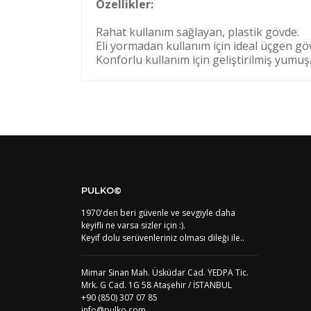
Özellikler:
Rahat kullanım sağlayan, plastik gövde.
Eli yormadan kullanım için ideal üçgen gö
Konforlu kullanım için geliştirilmiş yumu
Kod
Varış Ülkesi
AF
Afganistan
DE
Almanya
US
Amerika Birleşik Devletleri
AS
Amerika Samoası
AD
Andora
AI
Angila
PULKO©
AO
Angola
1970'den beri güvenle ve sevgiyle daha
AG
Antigua ve Barbuda
keyifli ne varsa sizler için :).
AR
Arjantin
Keyif dolu serüvenleriniz olması dileği ile..
AL
Arnavutluk
AW
Aruba
AU
Avustralya
Mimar Sinan Mah. Üsküdar Cad. YEDPA Tic.
AT
Avusturya
Mrk. G Cad. 1G 58 Ataşehir / İSTANBUL
+90 (850) 307 07 85
AZ
Azerbaycan
info@pulko.com