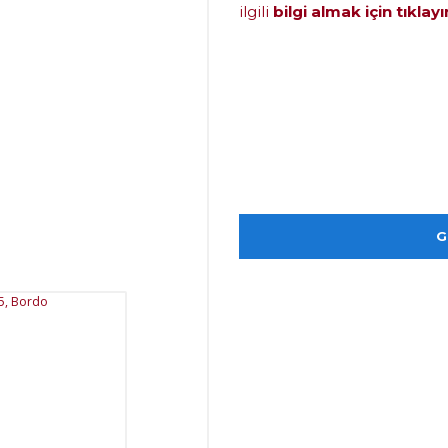
ilgili
bilgi almak için tıklayı
G