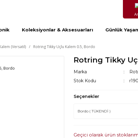
A
onik
Koleksiyonlar & Aksesuarları
Günlük Yaşa
Kalem (Versatil)
Rotring Tikky Uçlu Kalem 0.5, Bordo
Rotring Tikky Uç
Marka
Rot
Stok Kodu
r19
Seçenekler
Geçici olarak ürün stokları