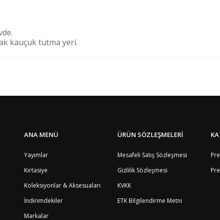
vde.
şak kauçuk tutma yeri.
Bölge
4
Bu ürüne ilk yorumu siz yapın!
1
5
8
Yorum Yaz
4
8
ANA MENÜ
ÜRÜN SÖZLEŞMELERİ
KA
9
8
Yayımlar
Mesafeli Satış Sözleşmesi
Pre
8
Kırtasiye
Gizlilik Sözleşmesi
Pre
4
8
Koleksiyonlar & Aksesuaları
KVKK
12
2
İndirimdekiler
ETK Bilgilendirme Metni
4
Markalar