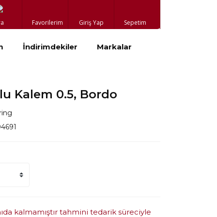
ra
Favorilerim
Giriş Yap
Sepetim
m
İndirimdekiler
Markalar
lu Kalem 0.5, Bordo
ring
04691
mıda kalmamıştır tahmini tedarik süreciyle