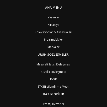
PT1
Azor Adalair
3
BS
Bahamalar
8
ANA MENÜ
BH
Bahreyn
4
BD
Bangladeş
7
Yayımlar
BB
Barbados
8
Kırtasiye
AG1
Barbuda (Antigua)
8
PS1
Batı Şeria (Gaza)
4
Koleksiyonlar & Aksesuaları
BY
Belarus
4
İndirimdekiler
BE
Belçika
2
BZ
Belize
8
Markalar
BJ
Benin
9
BM
Bermuda
ÜRÜN SÖZLEŞMELERİ
8
BT
Bhutan
7
AE
Birleşik Arap Emirlikleri
11
Mesafeli Satış Sözleşmesi
BO
Bolivya
8
Gizlilik Sözleşmesi
AN
Bonaire
8
BQ
Bonaire
8
KVKK
BA
Bosna-Hersek
4
ETK Bilgilendirme Metni
BW
Botswana
9
BR
Brezilya
8
KATEGORİLER
BN
Brunei
7
BG
Bulgaristan
2
Prestij Defterler
BF
Burkina Faso
9