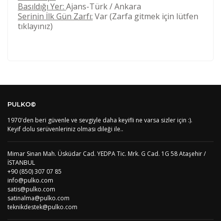
Basıldığı Yer:
Ajans-Türk / Ankara
Serinin İlk Gün Zarfı:
Var (Zarfa gitmek için lütfen
tıklayınız)
Kod
Varış Ülkesi
Bölge
AF
Afganistan
4
Bu ürüne ilk yorumu siz yapın!
DE
Almanya
1
PULKO©
US
Amerika Birleşik Devletleri
5
AS
Amerika Samoası
8
1970'den beri güvenle ve sevgiyle daha keyifli ne varsa sizler için :).
Yorum Yaz
AD
Andora
4
Keyif dolu serüvenleriniz olması dileği ile..
AI
Angila
8
AO
Angola
9
Mimar Sinan Mah. Üsküdar Cad. YEDPA Tic. Mrk. G Cad. 1G 58 Ataşehir /
AG
Antigua ve Barbuda
8
İSTANBUL
AR
Arjantin
8
+90 (850) 307 07 85
AL
Arnavutluk
4
info@pulko.com
AW
Aruba
8
satis@pulko.com
AU
Avustralya
12
satinalma@pulko.com
AT
Avusturya
2
teknikdestek@pulko.com
AZ
Azerbaycan
4