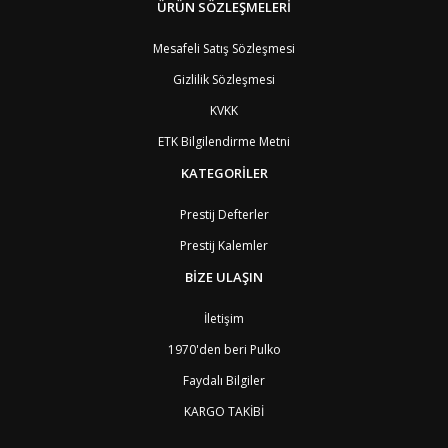
BM
Bermuda
ÜRÜN SÖZLEŞMELERİ
8
BT
Bhutan
7
AE
Birleşik Arap Emirlikleri
11
Mesafeli Satış Sözleşmesi
BO
Bolivya
8
Gizlilik Sözleşmesi
AN
Bonaire
8
BQ
Bonaire
8
KVKK
BA
Bosna-Hersek
4
ETK Bilgilendirme Metni
BW
Botswana
9
BR
Brezilya
8
KATEGORİLER
BN
Brunei
7
BG
Bulgaristan
2
Prestij Defterler
BF
Burkina Faso
9
Prestij Kalemler
BI
Burundi
9
CV
Cape Verde Adaları
9
BİZE ULAŞIN
KY
Cayman Adaları
8
GI
Cebelitarık
4
İletişim
ES2
Ceuta
6
DZ
Cezayir
6
1970'den beri Pulko
DJ
Cibuti
9
Faydalı Bilgiler
CK
Cook Adaları
9
AN1
Curaçao
8
KARGO TAKİBİ
BQ1
Curaçao
8
CW
Curaçao
8