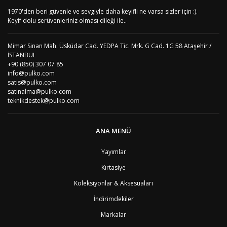
AS
Amerika Samoası
8
1970'den beri güvenle ve sevgiyle daha keyifli ne varsa sizler için :).
Yorum Yaz
AD
Andora
4
Keyif dolu serüvenleriniz olması dileği ile..
AI
Angila
8
AO
Angola
9
Mimar Sinan Mah. Üsküdar Cad. YEDPA Tic. Mrk. G Cad. 1G 58 Ataşehir /
AG
Antigua ve Barbuda
8
İSTANBUL
AR
Arjantin
8
+90 (850) 307 07 85
AL
Arnavutluk
4
info@pulko.com
AW
Aruba
8
satis@pulko.com
AU
Avustralya
12
satinalma@pulko.com
AT
Avusturya
2
teknikdestek@pulko.com
AZ
Azerbaycan
4
PT1
Azor Adalair
3
BS
Bahamalar
8
ANA MENÜ
BH
Bahreyn
4
BD
Bangladeş
7
Yayımlar
BB
Barbados
8
Kırtasiye
AG1
Barbuda (Antigua)
8
PS1
Batı Şeria (Gaza)
4
Koleksiyonlar & Aksesuaları
BY
Belarus
4
İndirimdekiler
BE
Belçika
2
BZ
Belize
8
Markalar
BJ
Benin
9