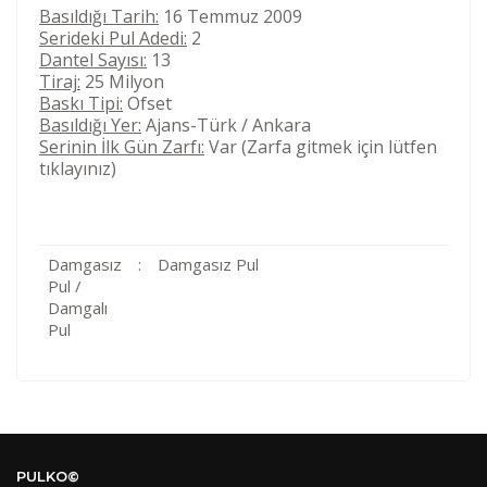
Basıldığı Tarih:
16 Temmuz 2009
Serideki Pul Adedi:
2
Dantel Sayısı:
13
Tiraj:
25 Milyon
Baskı Tipi:
Ofset
Basıldığı Yer:
Ajans-Türk / Ankara
Serinin İlk Gün Zarfı:
Var (Zarfa gitmek için lütfen
tıklayınız)
Damgasız
:
Damgasız Pul
Pul /
Damgalı
Pul
Kod
Varış Ülkesi
Bölge
AF
Afganistan
4
Bu ürüne ilk yorumu siz yapın!
DE
Almanya
1
PULKO©
US
Amerika Birleşik Devletleri
5