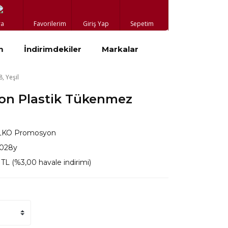
ra
Favorilerim
Giriş Yap
Sepetim
m
İndirimdekiler
Markalar
, Yeşil
n Plastik Tükenmez
KO Promosyon
028y
 TL (%3,00 havale indirimi)