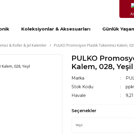
A
onik
Koleksiyonlar & Aksesuarları
Günlük Yaşa
mez & Roller & Jel Kalemler
PULKO Promosyon Plastik Tükenmez Kalem, 028
PULKO Promosyo
Kalem, 028, Yeşil
Marka
PUL
Stok Kodu
ppk
Havale
9,21
Seçenekler