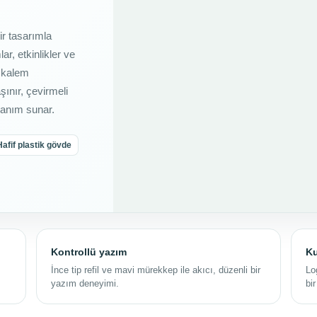
ir tasarımla
r, etkinlikler ve
n kalem
şınır, çevirmeli
llanım sunar.
Hafif plastik gövde
Kontrollü yazım
Ku
İnce tip refil ve mavi mürekkep ile akıcı, düzenli bir
Lo
yazım deneyimi.
bi