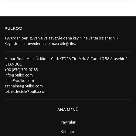
Kod
Varış Ülkesi
Bölge
AF
Afganistan
4
Bu ürüne ilk yorumu siz yapın!
DE
Almanya
1
PULKO©
US
Amerika Birleşik Devletleri
5
AS
Amerika Samoası
8
1970'den beri güvenle ve sevgiyle daha keyifli ne varsa sizler için :).
Yorum Yaz
AD
Andora
4
Keyif dolu serüvenleriniz olması dileği ile..
AI
Angila
8
AO
Angola
9
Mimar Sinan Mah. Üsküdar Cad. YEDPA Tic. Mrk. G Cad. 1G 58 Ataşehir /
AG
Antigua ve Barbuda
8
İSTANBUL
AR
Arjantin
8
+90 (850) 307 07 85
AL
Arnavutluk
4
info@pulko.com
AW
Aruba
8
satis@pulko.com
AU
Avustralya
12
satinalma@pulko.com
AT
Avusturya
2
teknikdestek@pulko.com
AZ
Azerbaycan
4
PT1
Azor Adalair
3
BS
Bahamalar
8
ANA MENÜ
BH
Bahreyn
4
BD
Bangladeş
7
Yayımlar
BB
Barbados
8
Kırtasiye
AG1
Barbuda (Antigua)
8