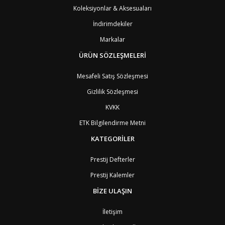
PS1
Batı Şeria (Gaza)
4
Koleksiyonlar & Aksesuaları
BY
Belarus
4
İndirimdekiler
BE
Belçika
2
BZ
Belize
8
Markalar
BJ
Benin
9
BM
Bermuda
ÜRÜN SÖZLEŞMELERİ
8
BT
Bhutan
7
AE
Birleşik Arap Emirlikleri
11
Mesafeli Satış Sözleşmesi
BO
Bolivya
8
Gizlilik Sözleşmesi
AN
Bonaire
8
BQ
Bonaire
8
KVKK
BA
Bosna-Hersek
4
ETK Bilgilendirme Metni
BW
Botswana
9
BR
Brezilya
8
KATEGORİLER
BN
Brunei
7
BG
Bulgaristan
2
Prestij Defterler
BF
Burkina Faso
9
Prestij Kalemler
BI
Burundi
9
CV
Cape Verde Adaları
9
BİZE ULAŞIN
KY
Cayman Adaları
8
GI
Cebelitarık
4
İletişim
ES2
Ceuta
6