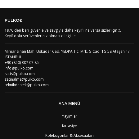
Kod
Varış Ülkesi
Bölge
AF
Afganistan
4
Bu ürüne ilk yorumu siz yapın!
DE
Almanya
1
PULKO©
US
Amerika Birleşik Devletleri
5
AS
Amerika Samoası
8
1970'den beri güvenle ve sevgiyle daha keyifli ne varsa sizler için :).
Yorum Yaz
AD
Andora
4
Keyif dolu serüvenleriniz olması dileği ile..
AI
Angila
8
AO
Angola
9
Mimar Sinan Mah. Üsküdar Cad. YEDPA Tic. Mrk. G Cad. 1G 58 Ataşehir /
AG
Antigua ve Barbuda
8
İSTANBUL
AR
Arjantin
8
+90 (850) 307 07 85
AL
Arnavutluk
4
info@pulko.com
AW
Aruba
8
satis@pulko.com
AU
Avustralya
12
satinalma@pulko.com
AT
Avusturya
2
teknikdestek@pulko.com
AZ
Azerbaycan
4
PT1
Azor Adalair
3
BS
Bahamalar
8
ANA MENÜ
BH
Bahreyn
4
BD
Bangladeş
7
Yayımlar
BB
Barbados
8
Kırtasiye
AG1
Barbuda (Antigua)
8
PS1
Batı Şeria (Gaza)
4
Koleksiyonlar & Aksesuaları