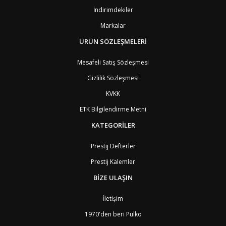
BY
Belarus
4
İndirimdekiler
BE
Belçika
2
BZ
Belize
8
Markalar
BJ
Benin
9
BM
Bermuda
ÜRÜN SÖZLEŞMELERİ
8
BT
Bhutan
7
AE
Birleşik Arap Emirlikleri
11
Mesafeli Satış Sözleşmesi
BO
Bolivya
8
Gizlilik Sözleşmesi
AN
Bonaire
8
BQ
Bonaire
8
KVKK
BA
Bosna-Hersek
4
ETK Bilgilendirme Metni
BW
Botswana
9
BR
Brezilya
8
KATEGORİLER
BN
Brunei
7
BG
Bulgaristan
2
Prestij Defterler
BF
Burkina Faso
9
Prestij Kalemler
BI
Burundi
9
CV
Cape Verde Adaları
9
BİZE ULAŞIN
KY
Cayman Adaları
8
GI
Cebelitarık
4
İletişim
ES2
Ceuta
6
DZ
Cezayir
6
1970'den beri Pulko
DJ
Cibuti
9